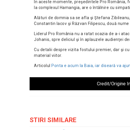
În aceste momente, preşedintele Pro România, fo
la complexul Hamangia, are o întâlnire cu simpatiza
Alături de domnia sa se afla şi Ştefana Zibileanu
Constantin Iacov şi Răzvan Filipescu, două nume 
Liderul Pro România nu a ratat ocazia de a-i ataca 
Johanis, spre deliciul şi în aplauzele audienţei 
Cu detalii despre vizita fostului premier, dar şi
material viitor.
Articolul
Ponta e acum la Baia, iar diseară va ajun
Credit/Origine I
STIRI SIMILARE