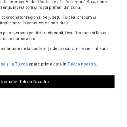
stul premier Victor Ponta, se afla în comună Baia, unde,
nţii, investitorii şi foştii primari din zonă.
, coordonator regional pe județul Tulcea, precum şi
importante în conducerea partidului.
pe adversarii politici tradiţionali, Liviu Dragnea şi Klaus
destul de numeroase.
 cu amănunte de la conferinţa de presă, vom reveni intr-um
ge şi la Tulcea
apare prima dată în
Tulcea noastra
.
nformatie:
Tulcea Noastra