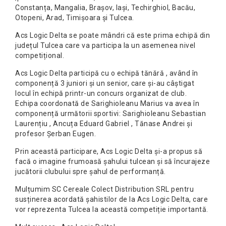
Constanța, Mangalia, Brașov, Iași, Techirghiol, Bacău,
Otopeni, Arad, Timișoara și Tulcea.
Acs Logic Delta se poate mândri că este prima echipă din
județul Tulcea care va participa la un asemenea nivel
competițional.
Acs Logic Delta participă cu o echipă tănără , având în
componență 3 juniori și un senior, care și-au câștigat
locul în echipă printr-un concurs organizat de club.
Echipa coordonată de Sarighioleanu Marius va avea în
componență următorii sportivi: Sarighioleanu Sebastian
Laurențiu , Ancuța Eduard Gabriel , Tănase Andrei și
profesor Șerban Eugen.
Prin această participare, Acs Logic Delta și-a propus să
facă o imagine frumoasă șahului tulcean și să încurajeze
jucătorii clubului spre șahul de performanță.
Mulțumim SC Cereale Colect Distribution SRL pentru
susținerea acordată șahistilor de la Acs Logic Delta, care
vor reprezenta Tulcea la această competiție importantă.