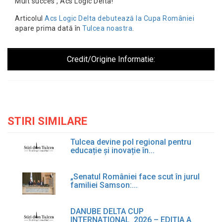
Mult succes , Acs Logic Delta!
Articolul
Acs Logic Delta debutează la Cupa României
apare prima dată în
Tulcea noastra
.
Credit/Origine Informatie:
STIRI SIMILARE
Tulcea devine pol regional pentru
educație și inovație în...
„Senatul României face scut în jurul
familiei Samson:...
DANUBE DELTA CUP
INTERNAŢIONAL 2026 – EDIŢIA A