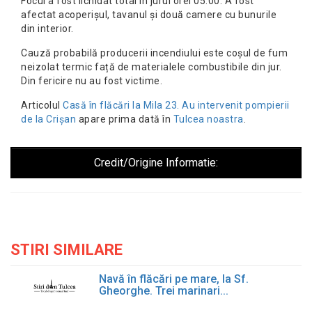
Focul a fost lichidat total în jurul orei 05:00. A fost
afectat acoperișul, tavanul și două camere cu bunurile
din interior.
Cauză probabilă producerii incendiului este coșul de fum
neizolat termic față de materialele combustibile din jur.
Din fericire nu au fost victime.
Articolul
Casă în flăcări la Mila 23. Au intervenit pompierii
de la Crișan
apare prima dată în
Tulcea noastra
.
Credit/Origine Informatie:
STIRI SIMILARE
Navă în flăcări pe mare, la Sf.
Gheorghe. Trei marinari...