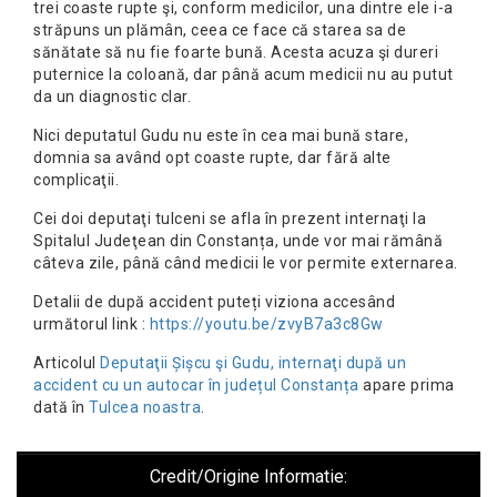
trei coaste rupte şi, conform medicilor, una dintre ele i-a
străpuns un plămân, ceea ce face că starea sa de
sănătate să nu fie foarte bună. Acesta acuza şi dureri
puternice la coloană, dar până acum medicii nu au putut
da un diagnostic clar.
Nici deputatul Gudu nu este în cea mai bună stare,
domnia sa având opt coaste rupte, dar fără alte
complicaţii.
Cei doi deputaţi tulceni se afla în prezent internaţi la
Spitalul Judeţean din Constanța, unde vor mai rămână
câteva zile, până când medicii le vor permite externarea.
Detalii de după accident puteți viziona accesând
următorul link :
https://youtu.be/zvyB7a3c8Gw
Articolul
Deputaţii Șișcu şi Gudu, internaţi după un
accident cu un autocar în județul Constanța
apare prima
dată în
Tulcea noastra
.
Credit/Origine Informatie: