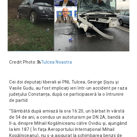
Credit Photo:
Tulcea Noastra
Cei doi deputaţi liberali ai PNL Tulcea, George Șișcu şi
Vasile Gudu, au fost implicaţi ieri într-un accident pe raza
judeţului Constanța, după ce participaseră la o întrunire
de partid.
“Sâmbătă după amiază la ora 16:20, un bărbat în vârstă
de 54 de ani, a condus un autoturism pe DN 2A, bandă a
II-a, dinspre Mihail Kogălniceanu către Ovidiu şi, ajungând
la km 187 ( În faţa Aeroportului Internaţional Mihail
Kogălniceanu), nu s-a asigurat la schimbarea benzii de