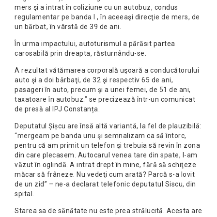
mers şi a intrat în coliziune cu un autobuz, condus
regulamentar pe banda I , în aceeaşi direcţie de mers, de
un bărbat, în vârstă de 39 de ani.
În urma impactului, autoturismul a părăsit partea
carosabilă prin dreapta, răsturnându-se.
A rezultat vătămarea corporală uşoară a conducătorului
auto şi a doi bărbaţi, de 32 şi respectiv 65 de ani,
pasageri în auto, precum şi a unei femei, de 51 de ani,
taxatoare în autobuz.” se precizează într-un comunicat
de presă al IPJ Constanța.
Deputatul Șișcu are însă altă variantă, la fel de plauzibilă:
“mergeam pe banda unu şi semnalizam ca să întorc,
pentru că am primit un telefon şi trebuia să revin în zona
din care plecasem. Autocarul venea tare din spate, l-am
văzut în oglindă. A intrat drept în mine, fără să schiţeze
măcar să frâneze. Nu vedeţi cum arată? Parcă s-a lovit
de un zid” – ne-a declarat telefonic deputatul Siscu, din
spital.
Starea sa de sănătate nu este prea strălucită. Acesta are