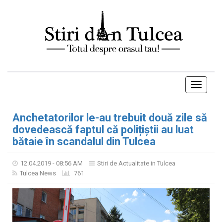
Toggle
navigati
Anchetatorilor le-au trebuit două zile să
dovedească faptul că polițiștii au luat
bătaie în scandalul din Tulcea
12.04.2019 - 08:56 AM
Stiri de Actualitate in Tulcea
Tulcea News
761