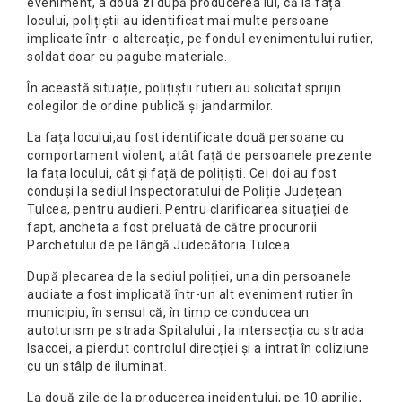
eveniment, a doua zi după producerea lui, că la fața
locului, polițiștii au identificat mai multe persoane
implicate într-o altercație, pe fondul evenimentului rutier,
soldat doar cu pagube materiale.
În această situație, polițiștii rutieri au solicitat sprijin
colegilor de ordine publică și jandarmilor.
La fața locului,au fost identificate două persoane cu
comportament violent, atât față de persoanele prezente
la fața locului, cât și față de polițiști. Cei doi au fost
conduși la sediul Inspectoratului de Poliție Județean
Tulcea, pentru audieri. Pentru clarificarea situației de
fapt, ancheta a fost preluată de către procurorii
Parchetului de pe lângă Judecătoria Tulcea.
După plecarea de la sediul poliției, una din persoanele
audiate a fost implicată într-un alt eveniment rutier în
municipiu, în sensul că, în timp ce conducea un
autoturism pe strada Spitalului , la intersecția cu strada
Isaccei, a pierdut controlul direcției și a intrat în coliziune
cu un stâlp de iluminat.
La două zile de la producerea incidentului, pe 10 aprilie,