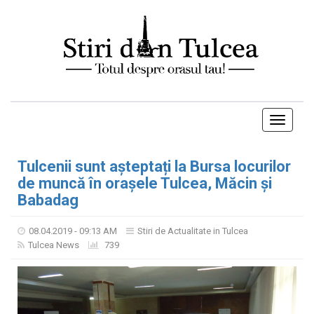
Toggle
navigati
Tulcenii sunt așteptați la Bursa locurilor
de muncă în orașele Tulcea, Măcin și
Babadag
08.04.2019 - 09:13 AM
Stiri de Actualitate in Tulcea
Tulcea News
739