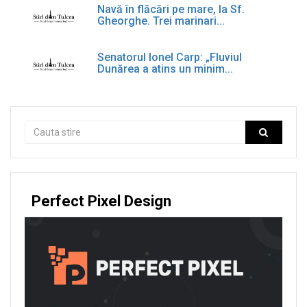
Navă în flăcări pe mare, la Sf.
Gheorghe. Trei marinari...
Senatorul Ionel Carp: „Fluviul
Dunărea a atins un minim...
Perfect Pixel Design