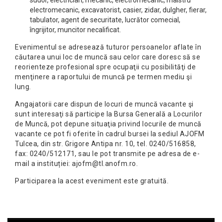
sudor, electrician, mecanic, electromecanic, maistru
electromecanic, excavatorist, casier, zidar, dulgher, fierar,
tabulator, agent de securitate, lucrător comecial,
îngrijitor, muncitor necalificat.
Evenimentul se adresează tuturor persoanelor aflate în
căutarea unui loc de muncă sau celor care doresc să se
reorienteze profesional spre ocupaţii cu posibilităţi de
menţinere a raportului de muncă pe termen mediu şi
lung.
Angajatorii care dispun de locuri de muncă vacante şi
sunt interesaţi să participe la Bursa Generală a Locurilor
de Muncă, pot depune situaţia privind locurile de muncă
vacante ce pot fi oferite în cadrul bursei la sediul AJOFM
Tulcea, din str. Grigore Antipa nr. 10, tel. 0240/516858,
fax: 0240/512171, sau le pot transmite pe adresa de e-
mail a instituției: ajofm@tl.anofm.ro.
Participarea la acest eveniment este gratuită.