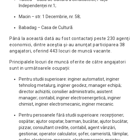
Independenței nr.1;
Macin – str. 1 Decembrie, nr. 58;
Babadag – Casa de Culturã.
Până la această dată au fost contactaţi peste 230 agenţi
economici, dintre aceştia şi-au anunţat participarea 38
angajatori, oferind 443 locuri de muncă vacante.
Principalele locuri de muncă oferite de către angajatori
sunt in următoarele ocupații:
Pentru studii superioare: inginer automatist, inginer
tehnolog metalurg, inginer geodez, manager echipă;
director achizitii; consilier administrativ, asistent
manager; contabil, inginer electroenergetică, inginer
chimist, inginer electromecanic, inginer mecanic.
Pentru persoanele fără studii superioare: recepționer;
ospătar; ajutor ospatar, barman, bucătar, ajutor bucătar,
pizzar, consultant credite, contabil, agent vânzări,
gestionar, operator calculator, șofer, cameristă, tâmplar,