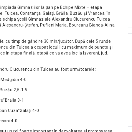
Olimpiada Gimnaziilor la Șah pe Echipe Mixte – etapa
le: Tulcea, Constanța, Galați, Brăila, Buzău și Vrancea. În
de echipa Școlii Gimnaziale Alexandru Ciucurencu Tulcea
ă Alexandru-Ștefan, Pufleni Maria, Boureanu Bianca-Alina
e, cu timp de gândire 30 min/jucător. După cele 5 runde
encu din Tulcea a ocupat locul I cu maximum de puncte și
ce în etapa finală, etapă ce va avea loc la Izvorani, jud.
ndru Ciucurencu din Tulcea au fost următoarele:
i”Medgidia 4-0
”Buzău 2,5-1.5
cu”Brăila 3-1
 Ioan Cuza”Galați 4-0
ocșani 4-0
a avut un rol foarte important în dezvoltarea și promovarea