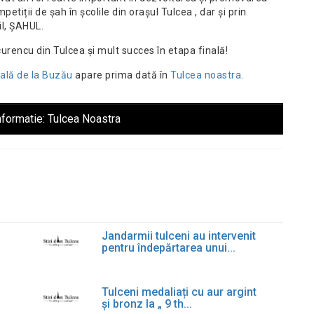
petiții de șah în școlile din orașul Tulcea , dar și prin
il, ȘAHUL.
curencu din Tulcea și mult succes în etapa finală!
nală de la Buzău
apare prima dată în
Tulcea noastra
.
nformatie:
Tulcea Noastra
Jandarmii tulceni au intervenit
pentru îndepărtarea unui...
Tulceni medaliați cu aur argint
și bronz la „ 9 th...