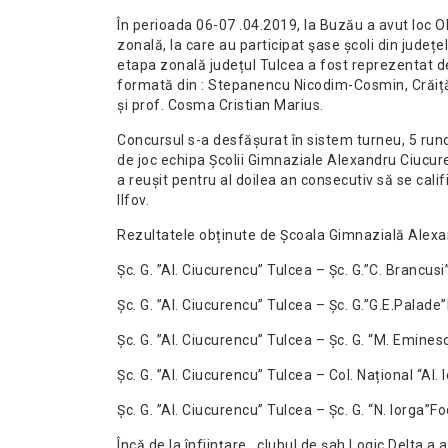
În perioada 06-07 .04.2019, la Buzău a avut loc 
zonală, la care au participat şase școli din județe
etapa zonală județul Tulcea a fost reprezentat 
formată din : Stepanencu Nicodim-Cosmin, Crăiț
și prof. Cosma Cristian Marius.
Concursul s-a desfășurat în si
stem turneu, 5 rund
de joc echipa Școlii Gimnaziale Alexandru Ciucur
a reușit pentru al doilea an consecutiv să se califi
Ilfov.
Rezultatele obținute de Școala Gimnazială Alexa
Șc. G. ”Al. Ciucurencu” Tulcea – Șc. G.”C. Brancus
Șc. G. ”Al. Ciucurencu” Tulcea – Șc. G.”G.E.Palade
Șc. G. ”Al. Ciucurencu” Tulcea – Șc. G. “M. Emines
Șc. G. ”Al. Ciucurencu” Tulcea – Col. Național “Al.
Șc. G. ”Al. Ciucurencu” Tulcea – Șc. G. “N. Iorga”F
Încă de la înființare , clubul de șah Logic Delta 