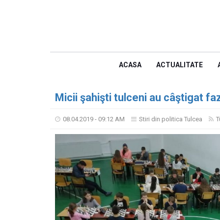
ACASA
ACTUALITATE
Micii şahişti tulceni au câştigat f
08.04.2019 - 09:12 AM
Stiri din politica Tulcea
T