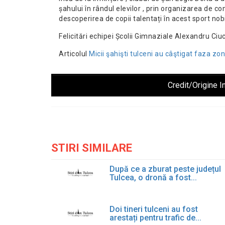
șahului în rândul elevilor , prin organizarea de com
descoperirea de copii talentați în acest sport nob
Felicitări echipei Școlii Gimnaziale Alexandru Ciu
Articolul
Micii şahişti tulceni au câştigat faza zo
Credit/Origine I
STIRI SIMILARE
După ce a zburat peste județul
Tulcea, o dronă a fost...
Doi tineri tulceni au fost
arestați pentru trafic de...