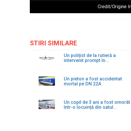
Credit/Origine I
STIRI SIMILARE
Un polițist de la rutieră a
intervenit prompt în...
Un pieton a fost accidentat
mortal pe DN 22A
Un copil de 3 ani a fost omorât
într-o locuință din satul...