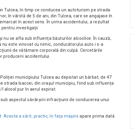
i, din Tulcea, în timp ce conducea un autoturism pe strada
or, în vârstă de 5 de ani, din Tulcea, care se angajase în
 nemarcat în acest sens. În urma accidentului, a rezultat
 pentru investigaţii
nu se afla sub influența băuturilor alcoolice. În cauză,
ă nu este vinovat cu nimic, conducătorului auto i s-a
cțiunii de vătămare corporală din culpă. Cercetările
 producerii accidentului.
ul Poliției municipiului Tulcea au depistat un bărbat, de 47
e strada Isaccei, din orașul municipiu, fiind sub influența
l alcool pur în aerul expirat.
l sub aspectul săvârșirii infracțiunii de conducerea unui
. Acesta a sărit, practic, în faţa maşinii
apare prima dată