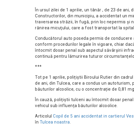
În ursul zilei de 1 aprilie, un tânăr , de 23 de an
Constructorilor, din municipiu, a accidentat un min
traversarea străzii, în fugă, prin loc nepermis și
rănirea micuţului, care a fost transportat la spital
Conducătorul auto poseda permis de conducere și 
conform procedurilor legale în vigoare, chiar dac
întocmit dosar penal sub aspectul săvârșirii infra
continuă pentru lămurirea tuturor circumstanțelor
***
Tot pe 1 aprilie, polițiștii Biroului Rutier din cadr
de ani, din Tulcea, care a condus un autoturism, p
băuturilor alcoolice, cu o concentrație de 0,81 mg/
În cauză, polițiștii tulceni au întocmit dosar pena
vehicul sub influența băuturilor alcoolice.
Articolul
Copil de 5 ani accidentat in cartierul Vest
în
Tulcea noastra
.