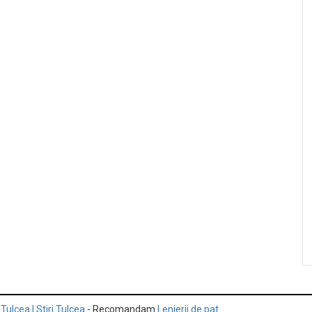
 Tulcea | Stiri Tulcea
- Recomandam
Lenjerii de pat