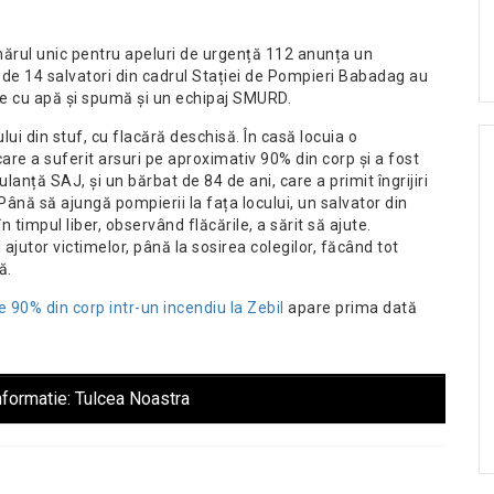
mărul unic pentru apeluri de urgență 112 anunța un
r de 14 salvatori din cadrul Stației de Pompieri Babadag au
re cu apă și spumă și un echipaj SMURD.
lui din stuf, cu flacără deschisă. În casă locuia o
are a suferit arsuri pe aproximativ 90% din corp și a fost
anță SAJ, și un bărbat de 84 de ani, care a primit îngrijiri
ână să ajungă pompierii la fața locului, un salvator din
timpul liber, observând flăcările, a sărit să ajute.
jutor victimelor, până la sosirea colegilor, făcând tot
ă.
e 90% din corp intr-un incendiu la Zebil
apare prima dată
nformatie:
Tulcea Noastra