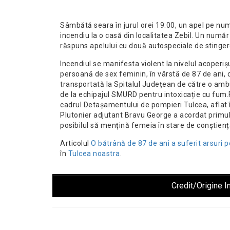
Sâmbătă seara în jurul orei 19:00, un apel pe nu
incendiu la o casă din localitatea Zebil. Un numă
răspuns apelului cu două autospeciale de stinge
Incendiul se manifesta violent la nivelul acoperișu
persoană de sex feminin, în vârstă de 87 de ani, c
transportată la Spitalul Județean de către o ambul
de la echipajul SMURD pentru intoxicație cu fum.P
cadrul Detașamentului de pompieri Tulcea, aflat în 
Plutonier adjutant Bravu George a acordat primul a
posibilul să mențină femeia în stare de conștienț
Articolul
O bătrână de 87 de ani a suferit arsuri p
în
Tulcea noastra
.
Credit/Origine I