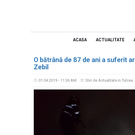
ACASA
ACTUALITATE
O bătrână de 87 de ani a suferit ar
Zebil
01.04.2019 - 11:36 AM
Stiri de Actualitate in Tulcea