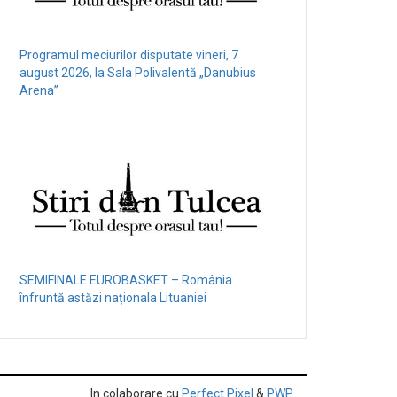
Programul meciurilor disputate vineri, 7
august 2026, la Sala Polivalentă „Danubius
Arena”
SEMIFINALE EUROBASKET – România
înfruntă astăzi naționala Lituaniei
In colaborare cu
Perfect Pixel
&
PWP