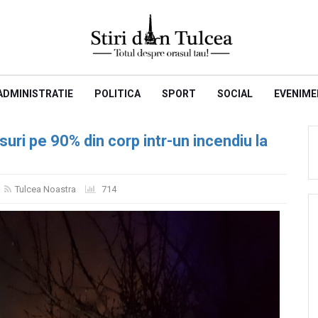
ADMINISTRATIE
POLITICA
SPORT
SOCIAL
EVENIME
suri pe 90% din corp intr-un incendiu la
Tulcea Noastra
714