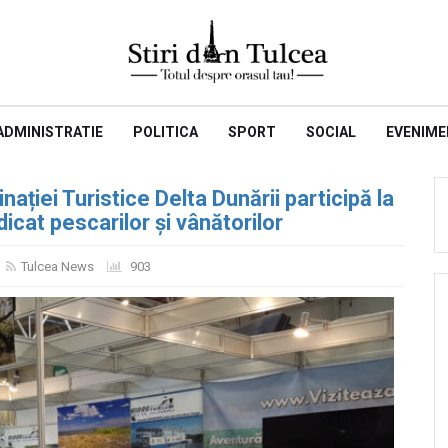
ADMINISTRATIE
POLITICA
SPORT
SOCIAL
EVENIME
ției Turistice Delta Dunării participă la
icat pescarilor și vânătorilor
Tulcea News
903