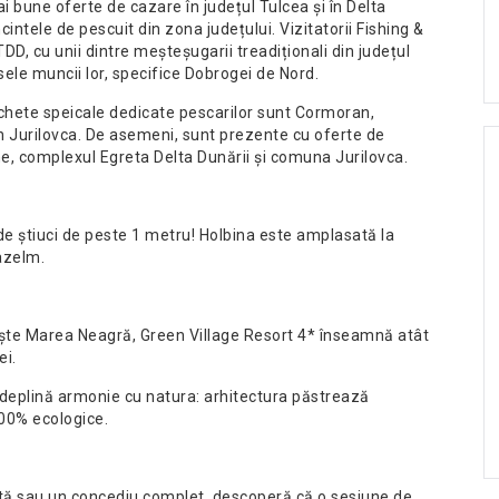
i bune oferte de cazare în județul Tulcea și în Delta
cintele de pescuit din zona județului. Vizitatorii Fishing &
D, cu unii dintre meșteșugarii treadiționali din județul
ele muncii lor, specifice Dobrogei de Nord.
achete speicale dedicate pescarilor sunt Cormoran,
in Jurilovca. De asemeni, sunt prezente cu oferte de
e, complexul Egreta Delta Dunării și comuna Jurilovca.
e știuci de peste 1 metru! Holbina este amplasată la
azelm.
ște Marea Neagră, Green Village Resort 4* înseamnă atât
ei.
în deplină armonie cu natura: arhitectura păstrează
100% ecologice.
rtă sau un concediu complet, descoperă că o sesiune de