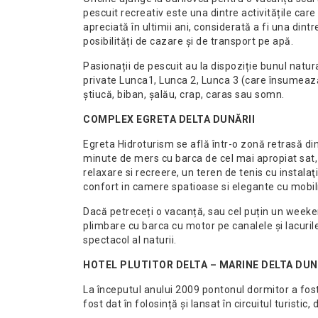
pescuit recreativ este una dintre activitățile care 
apreciată în ultimii ani, considerată a fi una dintr
posibilități de cazare și de transport pe apă.
Pasionații de pescuit au la dispoziție bunul nat
private Lunca1, Lunca 2, Lunca 3 (care însumează
știucă, biban, șalău, crap, caras sau somn.
COMPLEX EGRETA DELTA DUNĂRII
Egreta Hidroturism se află într-o zonă retrasă din 
minute de mers cu barca de cel mai apropiat sat, 
relaxare si recreere, un teren de tenis cu instalaţi
confort in camere spatioase si elegante cu mobil
Dacă petreceți o vacanță, sau cel puțin un weeken
plimbare cu barca cu motor pe canalele și lacuril
spectacol al naturii.
HOTEL PLUTITOR DELTA – MARINE DELTA DUN
La începutul anului 2009 pontonul dormitor a fost 
fost dat în folosință și lansat în circuitul turisti