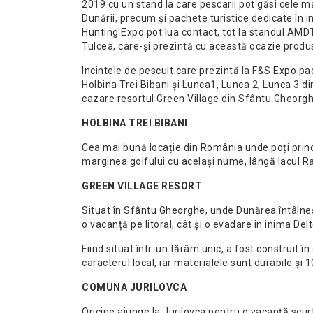
2019 cu un stand la care pescarii pot găsi cele ma
Dunării, precum și pachete turistice dedicate în in
Hunting Expo pot lua contact, tot la standul AMDTD
Tulcea, care-și prezintă cu această ocazie produs
Incintele de pescuit care prezintă la F&S Expo p
Holbina Trei Bibani și Lunca1, Lunca 2, Lunca 3 d
cazare resortul Green Village din Sfântu Gheorgh
HOLBINA TREI BIBANI
Cea mai bună locație din România unde poți prind
marginea golfului cu același nume, lângă lacul R
GREEN VILLAGE RESORT
Situat în Sfântu Gheorghe, unde Dunărea întâlne
o vacanță pe litoral, cât și o evadare în inima Delt
Fiind situat într-un tărâm unic, a fost construit 
caracterul local, iar materialele sunt durabile și 
COMUNA JURILOVCA
Oricine ajunge la Jurilovca pentru o vacanță scu