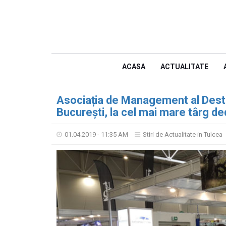
ACASA
ACTUALITATE
Asociația de Management al Destina
București, la cel mai mare târg ded
01.04.2019 - 11:35 AM
Stiri de Actualitate in Tulcea