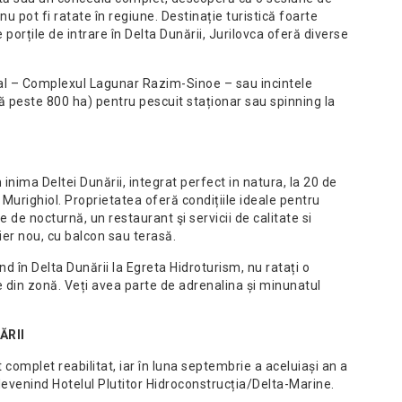
nu pot fi ratate în regiune. Destinație turistică foarte
e porțile de intrare în Delta Dunării, Jurilovca oferă diverse
ural – Complexul Lagunar Razim-Sinoe – sau incintele
 peste 800 ha) pentru pescuit staționar sau spinning la
inima Deltei Dunării, integrat perfect in natura, la 20 de
Murighiol. Proprietatea oferă condițiile ideale pentru
e de nocturnă, un restaurant şi servicii de calitate si
ier nou, cu balcon sau terasă.
d în Delta Dunării la Egreta Hidroturism, nu ratați o
e din zonă. Veți avea parte de adrenalina și minunatul
ĂRII
complet reabilitat, iar în luna septembrie a aceluiași an a
c, devenind Hotelul Plutitor Hidroconstrucția/Delta-Marine.