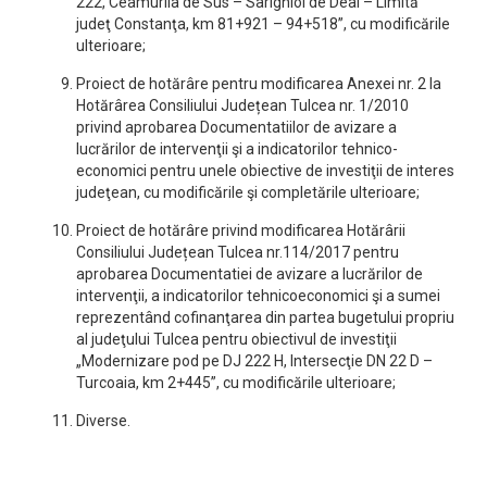
222, Ceamurlia de Sus – Sarighiol de Deal – Limită
judeţ Constanţa, km 81+921 – 94+518”, cu modificările
ulterioare;
Proiect de hotărâre pentru modificarea Anexei nr. 2 la
Hotărârea Consiliului Județean Tulcea nr. 1/2010
privind aprobarea Documentatiilor de avizare a
lucrărilor de intervenţii şi a indicatorilor tehnico-
economici pentru unele obiective de investiţii de interes
judeţean, cu modificările şi completările ulterioare;
Proiect de hotărâre privind modificarea Hotărârii
Consiliului Județean Tulcea nr.114/2017 pentru
aprobarea Documentatiei de avizare a lucrărilor de
intervenţii, a indicatorilor tehnicoeconomici şi a sumei
reprezentând cofinanţarea din partea bugetului propriu
al judeţului Tulcea pentru obiectivul de investiţii
„Modernizare pod pe DJ 222 H, Intersecţie DN 22 D –
Turcoaia, km 2+445”, cu modificările ulterioare;
Diverse.