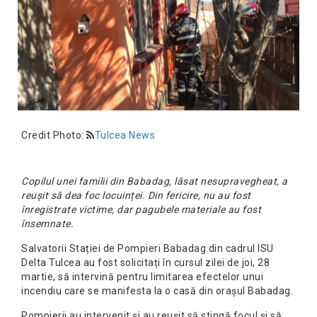
Credit Photo:
Tulcea News
Copilul unei familii din Babadag, lăsat nesupravegheat, a
reușit să dea foc locuinței. Din fericire, nu au fost
înregistrate victime, dar pagubele materiale au fost
însemnate.
Salvatorii Stației de Pompieri Babadag din cadrul ISU
Delta Tulcea au fost solicitați în cursul zilei de joi, 28
martie, să intervină pentru limitarea efectelor unui
incendiu care se manifesta la o casă din orașul Babadag.
Pompierii au intervenit și au reușit să stingă focul și să