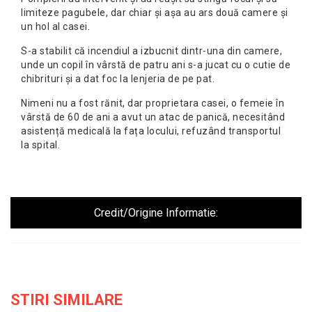
limiteze pagubele, dar chiar și așa au ars două camere și
un hol al casei.
S-a stabilit că incendiul a izbucnit dintr-una din camere,
unde un copil în vârstă de patru ani s-a jucat cu o cutie de
chibrituri și a dat foc la lenjeria de pe pat.
Nimeni nu a fost rănit, dar proprietara casei, o femeie în
vârstă de 60 de ani a avut un atac de panică, necesitând
asistență medicală la fața locului, refuzând transportul
la spital.
Credit/Origine Informatie:
STIRI SIMILARE