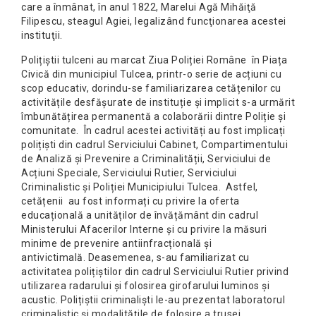
care a înmânat, în anul 1822, Marelui Agă Mihăiţă
Filipescu, steagul Agiei, legalizând funcţionarea acestei
instituţii.
Polițiștii tulceni au marcat Ziua Poliției Române în Piața
Civică din municipiul Tulcea, printr-o serie de acțiuni cu
scop educativ, dorindu-se familiarizarea cetățenilor cu
activitățile desfășurate de instituție și implicit s-a urmărit
îmbunătățirea permanentă a colaborării dintre Poliție și
comunitate. În cadrul acestei activități au fost implicați
polițiști din cadrul Serviciului Cabinet, Compartimentului
de Analiză și Prevenire a Criminalității, Serviciului de
Acțiuni Speciale, Serviciului Rutier, Serviciului
Criminalistic și Poliției Municipiului Tulcea. Astfel,
cetățenii au fost informați cu privire la oferta
educațională a unităților de învățământ din cadrul
Ministerului Afacerilor Interne și cu privire la măsuri
minime de prevenire antiinfracțională și
antivictimală. Deasemenea, s-au familiarizat cu
activitatea polițiștilor din cadrul Serviciului Rutier privind
utilizarea radarului și folosirea girofarului luminos și
acustic. Polițiștii criminaliști le-au prezentat laboratorul
criminalistic și modalitățile de folosire a trusei