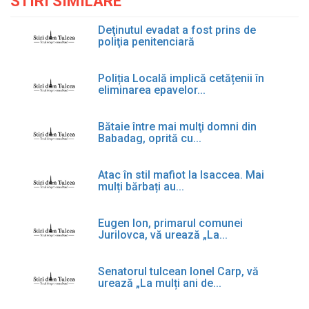
STIRI SIMILARE
Deţinutul evadat a fost prins de
poliţia penitenciară
Poliția Locală implică cetățenii în
eliminarea epavelor...
Bătaie între mai mulţi domni din
Babadag, oprită cu...
Atac în stil mafiot la Isaccea. Mai
mulți bărbați au...
Eugen Ion, primarul comunei
Jurilovca, vă urează „La...
Senatorul tulcean Ionel Carp, vă
urează „La mulți ani de...