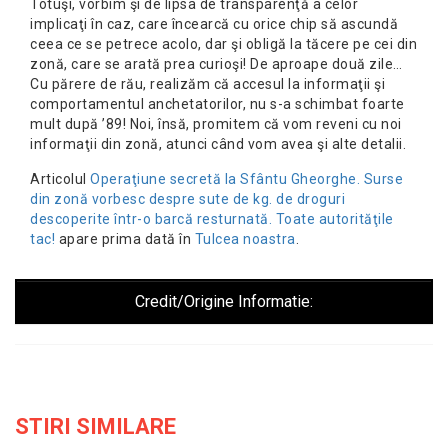
Totuşi, vorbim şi de lipsa de transparenţă a celor
implicaţi în caz, care încearcă cu orice chip să ascundă
ceea ce se petrece acolo, dar şi obligă la tăcere pe cei din
zonă, care se arată prea curioşi! De aproape două zile…
Cu părere de rău, realizăm că accesul la informaţii şi
comportamentul anchetatorilor, nu s-a schimbat foarte
mult după ’89! Noi, însă, promitem că vom reveni cu noi
informaţii din zonă, atunci când vom avea şi alte detalii.
Articolul
Operaţiune secretă la Sfântu Gheorghe. Surse
din zonă vorbesc despre sute de kg. de droguri
descoperite într-o barcă resturnată. Toate autorităţile
tac!
apare prima dată în
Tulcea noastra
.
Credit/Origine Informatie:
STIRI SIMILARE