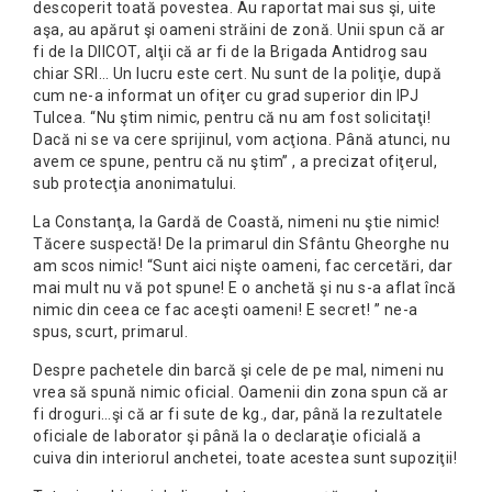
descoperit toată povestea. Au raportat mai sus şi, uite
aşa, au apărut şi oameni străini de zonă. Unii spun că ar
fi de la DIICOT, alţii că ar fi de la Brigada Antidrog sau
chiar SRI… Un lucru este cert. Nu sunt de la poliţie, după
cum ne-a informat un ofiţer cu grad superior din IPJ
Tulcea. “Nu ştim nimic, pentru că nu am fost solicitaţi!
Dacă ni se va cere sprijinul, vom acţiona. Până atunci, nu
avem ce spune, pentru că nu ştim” , a precizat ofiţerul,
sub protecţia anonimatului.
La Constanţa, la Gardă de Coastă, nimeni nu ştie nimic!
Tăcere suspectă! De la primarul din Sfântu Gheorghe nu
am scos nimic! “Sunt aici nişte oameni, fac cercetări, dar
mai mult nu vă pot spune! E o anchetă şi nu s-a aflat încă
nimic din ceea ce fac aceşti oameni! E secret! ” ne-a
spus, scurt, primarul.
Despre pachetele din barcă şi cele de pe mal, nimeni nu
vrea să spună nimic oficial. Oamenii din zona spun că ar
fi droguri…şi că ar fi sute de kg., dar, până la rezultatele
oficiale de laborator şi până la o declaraţie oficială a
cuiva din interiorul anchetei, toate acestea sunt supoziţii!