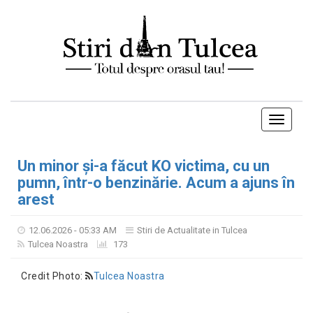
Toggle
navigati
Un minor și-a făcut KO victima, cu un
pumn, într-o benzinărie. Acum a ajuns în
arest
12.06.2026 - 05:33 AM
Stiri de Actualitate in Tulcea
Tulcea Noastra
173
Credit Photo:
Tulcea Noastra