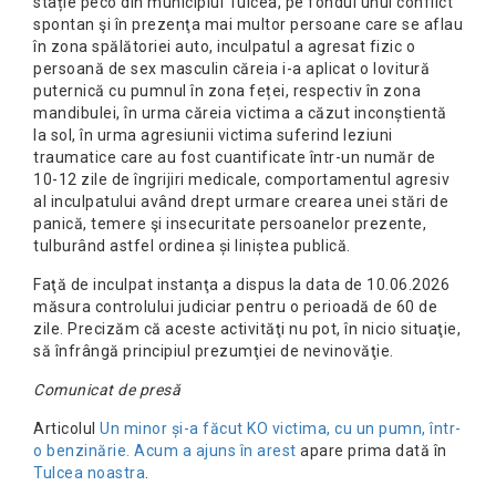
stație peco din municipiul Tulcea, pe fondul unui conflict
spontan şi în prezenţa mai multor persoane care se aflau
în zona spălătoriei auto, inculpatul a agresat fizic o
persoană de sex masculin căreia i-a aplicat o lovitură
puternică cu pumnul în zona feței, respectiv în zona
mandibulei, în urma căreia victima a căzut inconștientă
la sol, în urma agresiunii victima suferind leziuni
traumatice care au fost cuantificate într-un număr de
10-12 zile de îngrijiri medicale, comportamentul agresiv
al inculpatului având drept urmare crearea unei stări de
panică, temere şi insecuritate persoanelor prezente,
tulburând astfel ordinea și liniștea publică.
Faţă de inculpat instanţa a dispus la data de 10.06.2026
măsura controlului judiciar pentru o perioadă de 60 de
zile. Precizăm că aceste activităţi nu pot, în nicio situaţie,
să înfrângă principiul prezumţiei de nevinovăţie.
Comunicat de presă
Articolul
Un minor și-a făcut KO victima, cu un pumn, într-
o benzinărie. Acum a ajuns în arest
apare prima dată în
Tulcea noastra
.