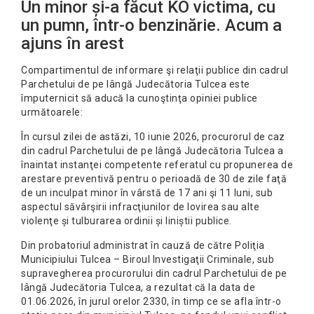
Un minor și-a făcut KO victima, cu
un pumn, într-o benzinărie. Acum a
ajuns în arest
Compartimentul de informare şi relaţii publice din cadrul
Parchetului de pe lângă Judecătoria Tulcea este
împuternicit să aducă la cunoştinţa opiniei publice
următoarele:
În cursul zilei de astăzi, 10 iunie 2026, procurorul de caz
din cadrul Parchetului de pe lângă Judecătoria Tulcea a
înaintat instanţei competente referatul cu propunerea de
arestare preventivă pentru o perioadă de 30 de zile faţă
de un inculpat minor în vârstă de 17 ani şi 11 luni, sub
aspectul săvârşirii infracţiunilor de lovirea sau alte
violenţe și tulburarea ordinii și liniștii publice.
Din probatoriul administrat în cauză de către Poliţia
Municipiului Tulcea – Biroul Investigaţii Criminale, sub
supravegherea procurorului din cadrul Parchetului de pe
lângă Judecătoria Tulcea, a rezultat că la data de
01.06.2026, în jurul orelor 2330, în timp ce se afla într-o