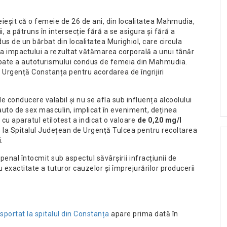
 reieșit că o femeie de 26 de ani, din localitatea Mahmudia,
 a pătruns în intersecție fără a se asigura și fără a
us de un bărbat din localitatea Murighiol, care circula
a impactului a rezultat vătămarea corporală a unui tânăr
spate a autoturismului condus de femeia din Mahmudia.
 Urgență Constanța pentru acordarea de îngrijiri
 conducere valabil și nu se afla sub influența alcoolului
auto de sex masculin, implicat în eveniment, deținea
 cu aparatul etilotest a indicat o valoare
de 0,20 mg/l
s la Spitalul Județean de Urgență Tulcea pentru recoltarea
.
 penal întocmit sub aspectul săvârșirii infracțiunii de
 exactitate a tuturor cauzelor și împrejurărilor producerii
nsportat la spitalul din Constanța
apare prima dată în