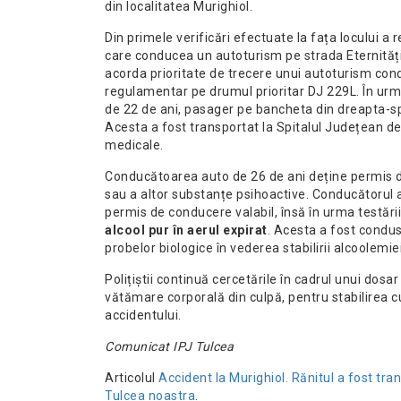
din localitatea Murighiol.
Din primele verificări efectuate la fața locului a
care conducea un autoturism pe strada Eternității,
acorda prioritate de trecere unui autoturism cond
regulamentar pe drumul prioritar DJ 229L. În urm
de 22 de ani, pasager pe bancheta din dreapta-
Acesta a fost transportat la Spitalul Județean de
medicale.
Conducătoarea auto de 26 de ani deține permis de
sau a altor substanțe psihoactive. Conducătorul 
permis de conducere valabil, însă în urma testării
alcool pur în aerul expirat
. Acesta a fost condu
probelor biologice în vederea stabilirii alcoolemiei
Polițiștii continuă cercetările în cadrul unui dosar
vătămare corporală din culpă, pentru stabilirea cu
accidentului.
Comunicat IPJ Tulcea
Articolul
Accident la Murighiol. Rănitul a fost tra
Tulcea noastra
.