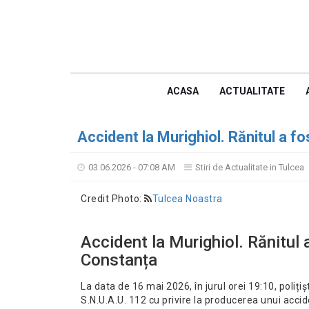
ACASA
ACTUALITATE
Accident la Murighiol. Rănitul a fo
03.06.2026 - 07:08 AM
Stiri de Actualitate in Tulcea
Credit Photo:
Tulcea Noastra
Accident la Murighiol. Rănitul a
Constanța
La data de 16 mai 2026, în jurul orei 19:10, polițișt
S.N.U.A.U. 112 cu privire la producerea unui accide