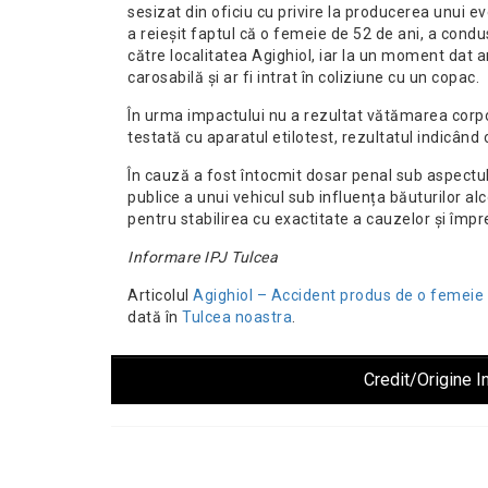
sesizat din oficiu cu privire la producerea unui e
a reieșit faptul că o femeie de 52 de ani, a cond
către localitatea Agighiol, iar la un moment dat ar
carosabilă și ar fi intrat în coliziune cu un copac.
În urma impactului nu a rezultat vătămarea corp
testată cu aparatul etilotest, rezultatul indicând 
În cauză a fost întocmit dosar penal sub aspectul
publice a unui vehicul sub influența băuturilor alco
pentru stabilirea cu exactitate a cauzelor și împr
Informare IPJ Tulcea
Articolul
Agighiol – Accident produs de o femeie 
dată în
Tulcea noastra
.
Credit/Origine I