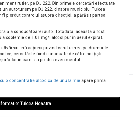
veniment rutier, pe DJ 222. Din primele cercetări efectuate
us un autoturism pe DJ 222, dinspre municipiul Tulcea
 fi pierdut controlul asupra direcției, a părăsit partea
orală a conducătoarei auto. Totodată, aceasta a fost
o alcoolemie de 1.01 mg/l alcool pur în aerul expirat.
 săvârșirii infracțiunii privind conducerea pe drumurile
olice, cercetările fiind continuate de către polițiști
ejurărilor în care s-a produs evenimentul.
cu o concentratie alcooică de unu la mie
apare prima
nformatie:
Tulcea Noastra