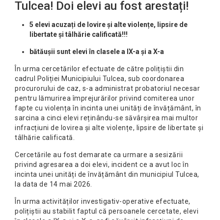
Tulcea! Doi elevi au fost arestați!
5 elevi acuzați de lovire și alte violențe, lipsire de
libertate și tâlhărie calificată!!!
bătăușii sunt elevi în clasele a IX-a și a X-a
În urma cercetărilor efectuate de către polițiștii din
cadrul Poliției Municipiului Tulcea, sub coordonarea
procurorului de caz, s-a administrat probatoriul necesar
pentru lămurirea împrejurărilor privind comiterea unor
fapte cu violența în incinta unei unități de învățământ, în
sarcina a cinci elevi reținându-se săvârșirea mai multor
infracțiuni de lovirea și alte violențe, lipsire de libertate și
tâlhărie calificată.
Cercetările au fost demarate ca urmare a sesizării
privind agresarea a doi elevi, incident ce a avut loc în
incinta unei unități de învățământ din municipiul Tulcea,
la data de 14 mai 2026.
În urma activităților investigativ-operative efectuate,
polițiștii au stabilit faptul că persoanele cercetate, elevi