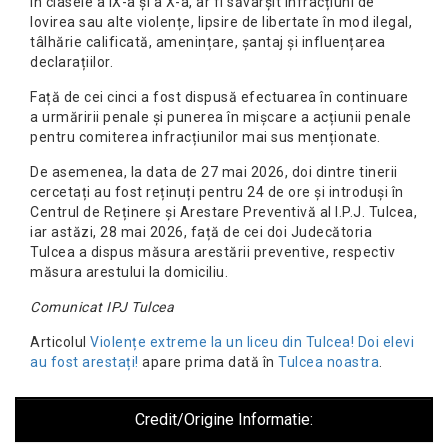
în clasele a IX-a și a X-a, ar fi săvârșit infracțiuni de
lovirea sau alte violențe, lipsire de libertate în mod ilegal,
tâlhărie calificată, amenințare, șantaj și influențarea
declarațiilor.
Față de cei cinci a fost dispusă efectuarea în continuare
a urmăririi penale și punerea în mișcare a acțiunii penale
pentru comiterea infracțiunilor mai sus menționate.
De asemenea, la data de 27 mai 2026, doi dintre tinerii
cercetați au fost reținuți pentru 24 de ore și introduși în
Centrul de Reținere și Arestare Preventivă al I.P.J. Tulcea,
iar astăzi, 28 mai 2026, față de cei doi Judecătoria
Tulcea a dispus măsura arestării preventive, respectiv
măsura arestului la domiciliu.
Comunicat IPJ Tulcea
Articolul
Violențe extreme la un liceu din Tulcea! Doi elevi
au fost arestați!
apare prima dată în
Tulcea noastra
.
Credit/Origine Informatie: