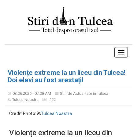
Toggle
navigati
Violențe extreme la un liceu din Tulcea!
Doi elevi au fost arestați!
03.06.2026 - 07:08 AM
Stiri de Actualitate in Tulcea
Tulcea Noastra
122
Credit Photo:
Tulcea Noastra
Violențe extreme la un liceu din