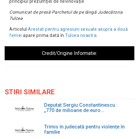
principiul prezumţiei de nevinovăţie.
Comunicat de presă Parchetul de pe lângă Judecătoria
Tulcea
Articolul
Arestat pentru agresiuni sexuale asupra a două
femei
apare prima dată în
Tulcea noastra
.
Credit/Origine Informatie:
STIRI SIMILARE
Deputat Sergiu Constantinescu :
„770 de milioane de euro...
Trimis în judecată pentru violențe în
familie