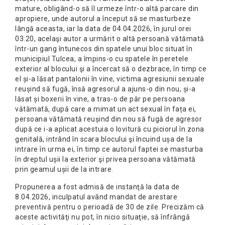
mature, obligând-o să îl urmeze într-o altă parcare din
apropiere, unde autorul a început să se masturbeze
lângă aceasta, iar la data de 04.04.2026, în jurul orei
03:20, acelaşi autor a urmărit o altă persoană vătămată
într-un gang întunecos din spatele unui bloc situat în
municipiul Tulcea, a împins-o cu spatele în peretele
exterior al blocului şi a încercat să o dezbrace, în timp ce
el și-a lăsat pantalonii în vine, victima agresiunii sexuale
reușind să fugă, însă agresorul a ajuns-o din nou, și-a
lăsat și boxerii în vine, a tras-o de păr pe persoana
vătămată, după care a mimat un act sexual în fața ei,
persoana vătămată reușind din nou să fugă de agresor
după ce i-a aplicat acestuia o lovitură cu piciorul în zona
genitală, intrând în scara blocului şi încuind ușa de la
intrare în urma ei, în timp ce autorul faptei se masturba
în dreptul ușii la exterior şi privea persoana vătămată
prin geamul ușii de la intrare.
Propunerea a fost admisă de instanţă la data de
8.04.2026, inculpatul având mandat de arestare
preventivă pentru o perioadă de 30 de zile. Precizăm că
aceste activităţi nu pot, în nicio situaţie, să înfrângă