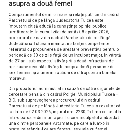
asupra a două femei
Compartimentul de informare şi relaţii publice din cadrul
Parchetului de pe lângă Judecătoria Tulcea este
împuternicit să aducă la cunoştinţa opiniei publice
următoarele: În cursul zilei de astăzi, 8 aprilie 2026,
procurorul de caz din cadrul Parchetului de pe lângă
Judecătoria Tulcea a înaintat instanţei competente
referatul cu propunerea de arestare preventivă pentru o
perioadă de 30 de zile faţă de un inculpat major, în vârstă
de 27 ani, sub aspectul săvârşirii a două infracţiuni de
agresiune sexuală săvârşite asupra două persoane de
sex feminin şi a unei infractiuni de ultraj contra bunelor
moravuri.
Din probatoriul administrat în cauză de către organele de
cercetare penală din cadrul Poliţiei Municipiului Tulcea –
BIC, sub supravegherea procurorului din cadrul
Parchetului de pe lângă Judecătoria Tulcea, a rezultat că
la data de 02.03.2026, în jurul orei 2230, în timp ce se afla
într-o parcare din municipiul Tulcea, inculpatul a abordat
una dintre persoanele vătămate, pe care a luat-o în
brațe, relatându-i că are fantezii sexuale cu femei