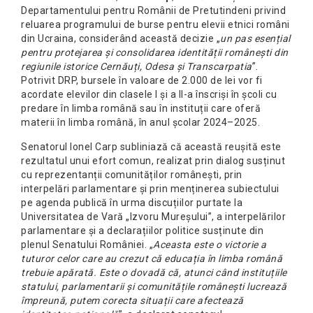
Departamentului pentru Românii de Pretutindeni privind
reluarea programului de burse pentru elevii etnici români
din Ucraina, considerând această decizie „
un pas esențial
pentru protejarea și consolidarea identității românești din
regiunile istorice Cernăuți, Odesa și Transcarpatia
”.
Potrivit DRP, bursele în valoare de 2.000 de lei vor fi
acordate elevilor din clasele I și a II-a înscriși în școli cu
predare în limba română sau în instituții care oferă
materii în limba română, în anul școlar 2024–2025.
Senatorul Ionel Carp subliniază că această reușită este
rezultatul unui efort comun, realizat prin dialog susținut
cu reprezentanții comunităților românești, prin
interpelări parlamentare și prin menținerea subiectului
pe agenda publică în urma discuțiilor purtate la
Universitatea de Vară „Izvoru Mureșului”, a interpelărilor
parlamentare și a declarațiilor politice susținute din
plenul Senatului României. „
Aceasta este o victorie a
tuturor celor care au crezut că educația în limba română
trebuie apărată. Este o dovadă că, atunci când instituțiile
statului, parlamentarii și comunitățile românești lucrează
împreună, putem corecta situații care afectează