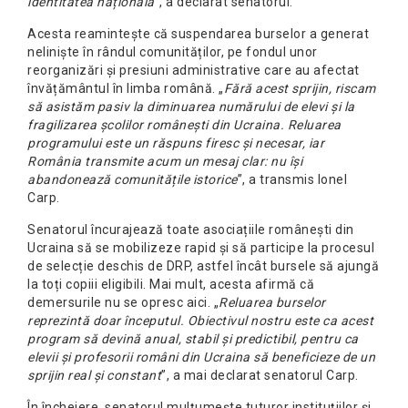
identitatea națională
”, a declarat senatorul.
Acesta reamintește că suspendarea burselor a generat
neliniște în rândul comunităților, pe fondul unor
reorganizări și presiuni administrative care au afectat
învățământul în limba română. „
Fără acest sprijin, riscam
să asistăm pasiv la diminuarea numărului de elevi și la
fragilizarea școlilor românești din Ucraina. Reluarea
programului este un răspuns firesc și necesar, iar
România transmite acum un mesaj clar: nu își
abandonează comunitățile istorice
”, a transmis Ionel
Carp.
Senatorul încurajează toate asociațiile românești din
Ucraina să se mobilizeze rapid și să participe la procesul
de selecție deschis de DRP, astfel încât bursele să ajungă
la toți copiii eligibili. Mai mult, acesta afirmă că
demersurile nu se opresc aici. „
Reluarea burselor
reprezintă doar începutul. Obiectivul nostru este ca acest
program să devină anual, stabil și predictibil, pentru ca
elevii și profesorii români din Ucraina să beneficieze de un
sprijin real și constant
”, a mai declarat senatorul Carp.
În încheiere, senatorul mulțumește tuturor instituțiilor și