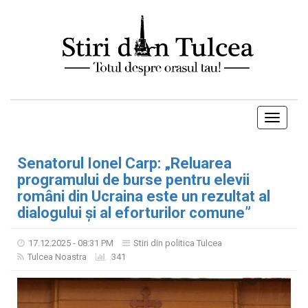
Toggle
navigati
Senatorul Ionel Carp: „Reluarea
programului de burse pentru elevii
români din Ucraina este un rezultat al
dialogului și al eforturilor comune”
17.12.2025 - 08:31 PM
Stiri din politica Tulcea
Tulcea Noastra
341