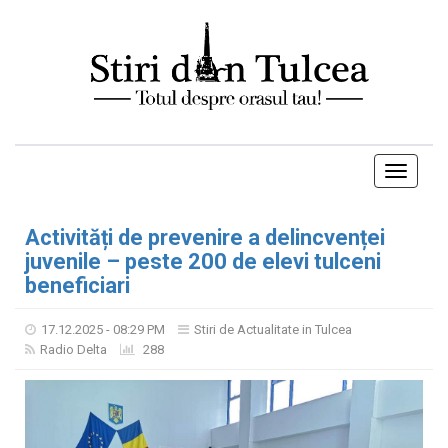
Toggle
navigati
Activități de prevenire a delincvenței
juvenile – peste 200 de elevi tulceni
beneficiari
17.12.2025 - 08:29 PM
Stiri de Actualitate in Tulcea
Radio Delta
288