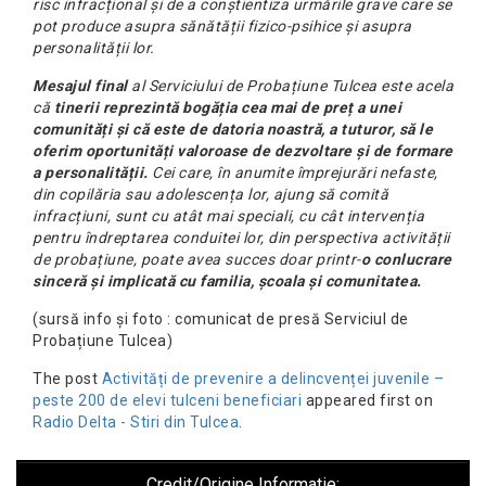
risc infracțional și de a conștientiza urmările grave care se
pot produce asupra sănătății fizico-psihice și asupra
personalității lor.
Mesajul final
al Serviciului de Probațiune Tulcea este acela
că
tinerii reprezintă bogăția cea mai de preț a unei
comunități și că este de datoria noastră, a tuturor, să le
oferim oportunități valoroase de dezvoltare și de formare
a personalității.
Cei care, în anumite împrejurări nefaste,
din copilăria sau adolescența lor, ajung să comită
infracțiuni, sunt cu atât mai speciali, cu cât intervenția
pentru îndreptarea conduitei lor, din perspectiva activității
de probațiune, poate avea succes doar printr-
o conlucrare
sinceră și implicată cu familia, școala și comunitatea.
(sursă info și foto : comunicat de presă Serviciul de
Probațiune Tulcea)
The post
Activități de prevenire a delincvenței juvenile –
peste 200 de elevi tulceni beneficiari
appeared first on
Radio Delta - Stiri din Tulcea
.
Credit/Origine Informatie: