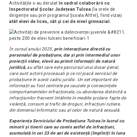
Activitățile s-au derulat
în cadrul colaborării cu
Inspectoratul Școlar Județean Tulcea
(la orele de
dirigenție sau prin programul Școala Altfel), fiind vizați
atât elevi de liceu, cât și cei de nivel gimnazial.
În cursul anului 2025,
prin interacțiune directă cu
personalul de probațiune, dar și prin intermediul unor
proiecții video, elevii au primit informații de natură
juridică,
au aflat care este parcursul unui dosar penal,
care sunt actorii procesuali și ce rol joacă serviciul de
probațiune în acest cadru juridic. Un set important de
informații au fost centrate pe cauzele și consecințele
comportamentelor infracționale, cu abordarea distinctă a
infracțiunilor frecvent întâlnite în mediile școlare: fapte de
violență, consum și trafic de droguri, infracțiuni rutiere,
din domeniul informatic sau al celor de natură sexuală.
Experiența Serviciului de Probațiune Tulcea în lucrul cu
minorii și tinerii care au comis astfel de infracțiuni,
acumulată în cei 23 de ani de existență (împliniți în luna