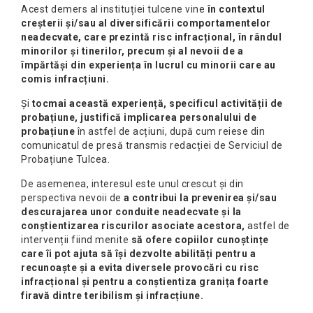
Acest demers al instituției tulcene vine
în contextul
creșterii și/sau al diversificării comportamentelor
neadecvate, care prezintă risc infracțional, în rândul
minorilor și tinerilor, precum și al nevoii de a
împărtăși din experiența în lucrul cu minorii care au
comis infracțiuni.
Și
tocmai această experiență, specificul activității de
probațiune, justifică implicarea personalului de
probațiune
în astfel de acțiuni, după cum reiese din
comunicatul de presă transmis redacției de Serviciul de
Probațiune Tulcea.
De asemenea, interesul este unul crescut și din
perspectiva nevoii de
a contribui la prevenirea și/sau
descurajarea unor conduite neadecvate și la
conștientizarea riscurilor asociate acestora,
astfel de
intervenții fiind menite
să ofere copiilor cunoștințe
care îi pot ajuta să își dezvolte abilități pentru a
recunoaște și a evita diversele provocări cu risc
infracțional și pentru a conștientiza granița foarte
firavă dintre teribilism și infracțiune.