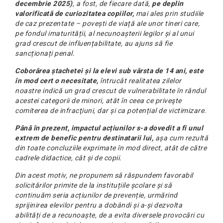
decembrie 2025)
, a fost, de fiecare dată,
pe deplin
valorificată de curiozitatea copiilor,
mai ales prin studiile
de caz prezentate – povești de viață ale unor tineri care,
pe fondul imaturității, al necunoașterii legilor și al unui
grad crescut de influențabilitate, au ajuns să fie
sancționați penal.
Coborârea ștachetei și la elevi sub vârsta de 14 ani, este
în mod cert o necesitate,
întrucât realitatea zilelor
noastre indică un grad crescut de vulnerabilitate în rândul
acestei categorii de minori, atât în ceea ce priveşte
comiterea de infracţiuni, dar și ca potențial de victimizare.
Până în prezent, impactul acțiunilor s-a dovedit a fi unul
extrem de benefic pentru destinatarii lui,
așa cum rezultă
din toate concluziile exprimate în mod direct, atât de către
cadrele didactice, cât și de copii.
Din acest motiv, ne propunem să răspundem favorabil
solicitărilor primite de la instituțiile școlare și să
continuăm seria acțiunilor de prevenție, urmărind
sprijinirea elevilor pentru a dobândi și a-și dezvolta
abilități de a recunoaște, de a evita diversele provocări cu