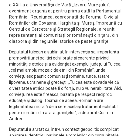
a XXII-a a Universităţii de Vară „Izvoru Mureşului”,
eveniment organizat pentru prima dată la Parlamentul
României. Reuniunea, coordonată de Forumul Civic al
Românilor din Covasna, Harghita şi Mureş, împreună cu
Centrul de Cercetare şi Strategii Regionale, a reunit
reprezentanţi ai comunităţilor româneşti din ţară, din
diaspora şi din regiunile istorice de peste graniţe.
Deputatul tulcean a subliniat, în intervenţia sa, importanţa
promovării unei politici echilibrate şi coerente privind
minorităţile etnice şi a evidenţiat exemplul judeţului Tulcea,
„cel mai amplu mozaic de etnii din România”, unde
convieţuiesc paşnic comunităţi române, turce, tătare,
lipovene, ucrainene şi greceşti. „Tulcea este dovada vie că
diversitatea etnică poate fi o forţă, nu o vulnerabilitate. Aici,
convieţuirea este firească, bazată pe respect reciproc,
educaţie şi dialog. Tocmai de aceea, România are
legitimitatea morală de a cere acelaşi tratament echitabil
pentru românii din afara graniţelor”, a declarat Cosmin
Andrei.
Deputatul a arătat că, într-un context geopolitic complicat,
apărarea identităţii naţionale a românilor din comunităţile