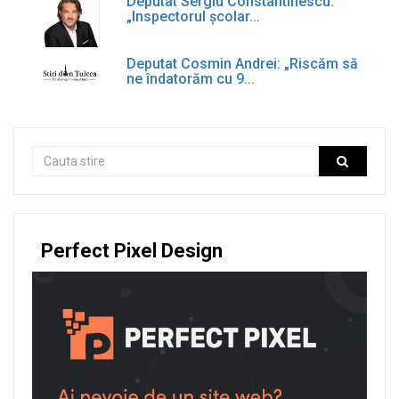
Deputat Sergiu Constantinescu:
„Inspectorul școlar...
Deputat Cosmin Andrei: „Riscăm să
ne îndatorăm cu 9...
Perfect Pixel Design