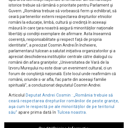
istorice trebuie să rămână o prioritate pentru Parlament şi
Guvern. „România trebuie să vorbească ferm şi echilibrat, să
ceară partenerilor externi respectarea drepturilor etnicilor
români la educaţie, limbă, cultură şi credinţă în aceeaşi
măsură în care ţara noastră asigură minorităţilor naţionale
libertăţi şi condiţii exemplare de afirmare. Asta înseamnă
coerenţă, responsabilitate şi respect faţă de propria
identitate”, a precizat Cosmin Andrei.În încheiere,
parlamentarul tulcean a salutat iniţiativa organizatorilor şi a
apreciat deschiderea instituţiilor centrale către dialogul cu
românii din afara graniţelor. „Universitatea de Vară de la
Izvoru Mureşului nu este doar un eveniment cultural, ci un
forum de conştiinţă naţională. Este locul unde reafirmăm că
românii, oriunde s-ar afla, fac parte din aceeaşi familie
spirituală”, a concluzionat deputatul Cosmin Andrei.
Articolul
Deputat Andrei Cosmin : „România trebuie să
ceară respectarea drepturilor românilor de peste graniţe,
aşa cum le respectă pe ale minorităţilor de pe teritoriul
său”
apare prima dată în
Tulcea noastra
.