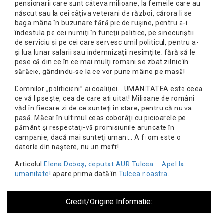
pensionarii care sunt câteva milioane, la femeile care au
născut sau la cei câţiva veterani de război, cărora li se
baga mâna în buzunare fără pic de ruşine, pentru a-i
îndestula pe cei numiţi în funcţii politice, pe sinecuriştii
de serviciu şi pe cei care servesc umil politicul, pentru a-
şi lua lunar salarii sau indemnizaţii nesimţite, fără să le
pese că din ce în ce mai mulţi romani se zbat zilnic în
sărăcie, gândindu-se la ce vor pune mâine pe masă!
Domnilor „politicieni” ai coaliţiei… UMANITATEA este ceea
ce vă lipseşte, cea de care aţi uitat! Milioane de români
văd în fiecare zi de ce sunteţi în stare, pentru că nu va
pasă. Măcar în ultimul ceas coborâţi cu picioarele pe
pământ şi respectaţi-vă promisiunile aruncate în
campanie, dacă mai sunteţi umani… A fi om este o
datorie din naştere, nu un moft!
Articolul
Elena Doboş, deputat AUR Tulcea – Apel la
umanitate!
apare prima dată în
Tulcea noastra
.
Credit/Origine Informatie: