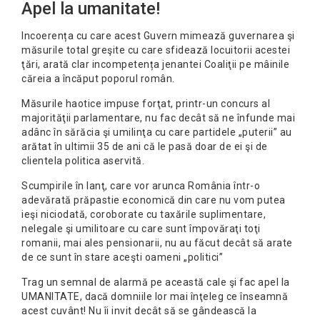
Apel la umanitate!
Incoerența cu care acest Guvern mimează guvernarea şi
măsurile total greşite cu care sfidează locuitorii acestei
ţări, arată clar incompetența jenantei Coaliţii pe mâinile
căreia a încăput poporul român.
Măsurile haotice impuse forţat, printr-un concurs al
majorităţii parlamentare, nu fac decât să ne înfunde mai
adânc în sărăcia şi umilinţa cu care partidele „puterii” au
arătat în ultimii 35 de ani că le pasă doar de ei şi de
clientela politica aservită.
Scumpirile în lanţ, care vor arunca România într-o
adevărată prăpastie economică din care nu vom putea
ieşi niciodată, coroborate cu taxările suplimentare,
nelegale şi umilitoare cu care sunt împovăraţi toţi
romanii, mai ales pensionarii, nu au făcut decât să arate
de ce sunt în stare aceşti oameni „politici”
Trag un semnal de alarmă pe această cale şi fac apel la
UMANITATE, dacă domniile lor mai înţeleg ce înseamnă
acest cuvânt! Nu îi invit decât să se gândească la