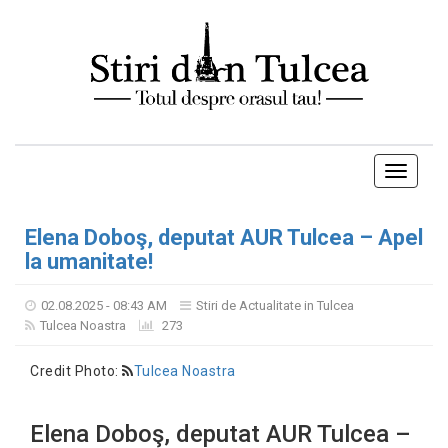
Toggle
navigati
Elena Doboş, deputat AUR Tulcea – Apel
la umanitate!
02.08.2025 - 08:43 AM
Stiri de Actualitate in Tulcea
Tulcea Noastra
273
Credit Photo:
Tulcea Noastra
Elena Doboş, deputat AUR Tulcea –