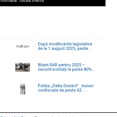
Informatie:
Tulcea Events
După modificările legislative
de la 1 august 2025, peste...
Bilanț RAR pentru 2025 –
neconformități la peste 80%...
Poliția „Delta Dunării” : bunuri
confiscate de peste 63....