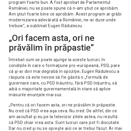
program foarte bun. A fost aprobat de Parlamentul
României, nu se poate spune că n-am ştiut ce aprobăm.
Am ştiut foarte bine ce aprobăm. Acest program ar grăbi
modernizarea adevărată a României, ne-ar duce unde
trebuie”, a subliniat Eugen Rădulescu.
„Ori facem asta, ori ne
prăvălim în prăpastie”
Întrebat cum se poate ajunge la aceste lucruri, în
condiţiile în care o formaţiune pro-europeană, PSD, pare
că şi-ar dori mai degrabă în opoziţie, Eugen Rădulescu a
răspuns că este nevoie să fie găsită o „formulă de
guvernare care, cu PSD înăuntru, fără PSD înăuntru, să
aibă o majoritate guvernamentală în stare să aplice
măsurile enunţate mai sus.
„Pentru că ori facem asta, ori ne prăvălim în prăpastie.
Nu cred că PSD vrea aşa ceva. Nu cred. De altfel, din ce
am ascultat şi eu pe la televizor zilele astea, nu rezultă
că PSD chiar vrea asta. Sunt lucruri care pot fi discutate.
Dar nu cred şi nu se opreşte aici ce ar trebui făcut. Ar mai