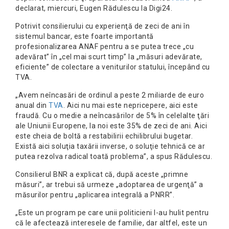
declarat, miercuri, Eugen Rădulescu la Digi24.
Potrivit consilierului cu experienţă de zeci de ani în
sistemul bancar, este foarte importantă
profesionalizarea ANAF pentru a se putea trece „cu
adevărat” în „cel mai scurt timp” la „măsuri adevărate,
eficiente” de colectare a veniturilor statului, începând cu
TVA.
„Avem neîncasări de ordinul a peste 2 miliarde de euro
anual din
TVA
. Aici nu mai este nepricepere, aici este
fraudă. Cu o medie a neîncasărilor de 5% în celelalte ţări
ale Uniunii Europene, la noi este 35% de zeci de ani. Aici
este cheia de boltă a restabilirii echilibrului bugetar.
Există aici soluţia taxării inverse, o soluţie tehnică ce ar
putea rezolva radical toată problema”, a spus Rădulescu.
Consilierul BNR a explicat că, după aceste „primne
măsuri”, ar trebui să urmeze „adoptarea de urgenţă” a
măsurilor pentru „aplicarea integrală a PNRR”.
„Este un program pe care unii politicieni l-au hulit pentru
că le afectează interesele de familie, dar altfel, este un