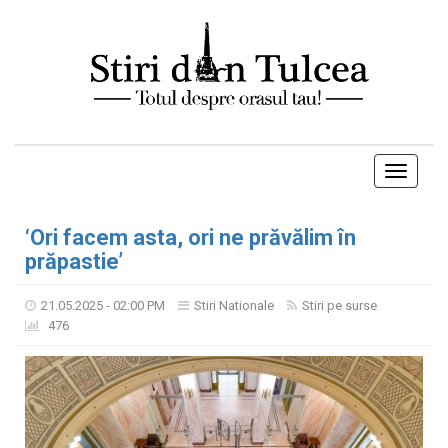
Toggle
navigati
‘Ori facem asta, ori ne prăvălim în
prăpastie’
21.05.2025 - 02:00 PM
Stiri Nationale
Stiri pe surse
476