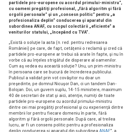
partidele pro-europene cu acordul primului-ministru”,
cu oameni pregătiţi profesional, „fără algoritm şi fără
orgolii personale” şi un „consesn politic” pentru „a
profesionaliza deplin” conducerea şi aparatul din
subordinea ANAF, cu scopul colectării „eficiente” a
veniturilor statului, „începând cu TVA”.
„Există o soluţie la asta (n. red. pentru redresarea
României) pe care, de fapt, cetăţenii o reclamă şi cred că
partidele pro-europene ar trebui să arate în fapte, şi nu în
vorbe că au înţeles strigătul de disperare al oamenilor.
Cum aş vedea eu această soluţie? Unu, un prim-ministru
în persoana care se bucură de încrederea publicului.
Publicul a validat prin vot covâşitor nu doar un
preşedinte, pe domnul Nicuşor Dan, ci un tandem Dan-
Bolojan. Doi, un guvern suplu, 14-15 ministere, maximum
40 de secretari de stat şi aici, atenţie, numiţi de toate
partidele pro-europene cu acordul primului-ministru
dintre cei mai pregătiţi profesional şi cu experienţă dintre
membrii lor pentru fiecare domeniu în parte, fără
algoritm şi fără orgolii personale. După care, al treilea
lucru, ar fi un consens politic pentru a profesionaliza
deplin conducerea şi aparatul din subordinea
ANAF
”, a