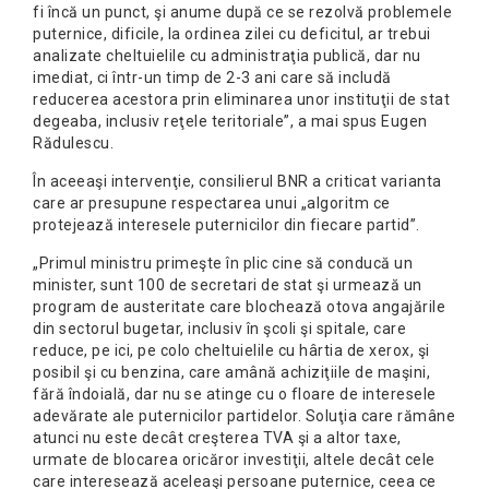
fi încă un punct, şi anume după ce se rezolvă problemele
puternice, dificile, la ordinea zilei cu deficitul, ar trebui
analizate cheltuielile cu administraţia publică, dar nu
imediat, ci într-un timp de 2-3 ani care să includă
reducerea acestora prin eliminarea unor instituţii de stat
degeaba, inclusiv reţele teritoriale”, a mai spus Eugen
Rădulescu.
În aceeaşi intervenţie, consilierul BNR a criticat varianta
care ar presupune respectarea unui „algoritm ce
protejează interesele puternicilor din fiecare partid”.
„Primul ministru primeşte în plic cine să conducă un
minister, sunt 100 de secretari de stat şi urmează un
program de austeritate care blochează otova angajările
din sectorul bugetar, inclusiv în şcoli şi spitale, care
reduce, pe ici, pe colo cheltuielile cu hârtia de xerox, şi
posibil şi cu benzina, care amână achiziţiile de maşini,
fără îndoială, dar nu se atinge cu o floare de interesele
adevărate ale puternicilor partidelor. Soluţia care rămâne
atunci nu este decât creşterea TVA şi a altor taxe,
urmate de blocarea oricăror investiţii, altele decât cele
care interesează aceleaşi persoane puternice, ceea ce