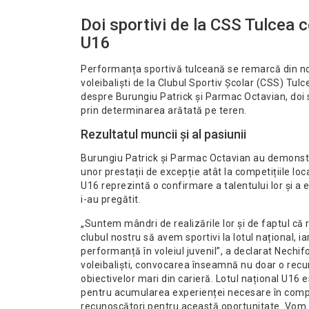
Doi sportivi de la CSS Tulcea c
U16
Performanța sportivă tulceană se remarcă din no
voleibaliști de la Clubul Sportiv Școlar (CSS) Tulc
despre Burungiu Patrick și Parmac Octavian, doi sp
prin determinarea arătată pe teren.
Rezultatul muncii și al pasiunii
Burungiu Patrick și Parmac Octavian au demonstrat 
unor prestații de excepție atât la competițiile loca
U16 reprezintă o confirmare a talentului lor și a e
i-au pregătit.
„Suntem mândri de realizările lor și de faptul că
clubul nostru să avem sportivi la lotul național,
performanță în voleiul juvenil”, a declarat Nechifo
voleibaliști, convocarea înseamnă nu doar o recun
obiectivelor mari din carieră. Lotul național U16 e
pentru acumularea experienței necesare în competi
recunoscători pentru această oportunitate. Vom