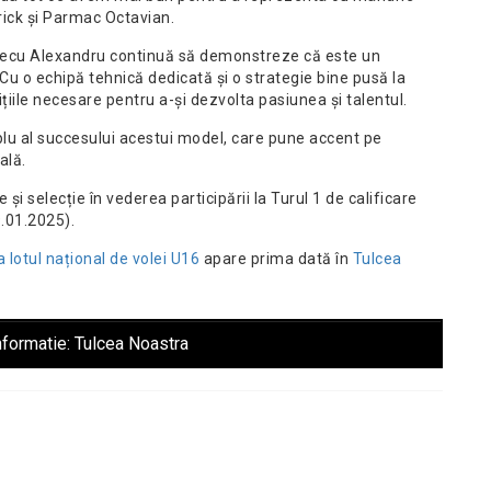
trick și Parmac Octavian.
recu Alexandru continuă să demonstreze că este un
Cu o echipă tehnică dedicată și o strategie bine pusă la
ițiile necesare pentru a-și dezvolta pasiunea și talentul.
lu al succesului acestui model, care pune accent pe
ală.
e și selecție în vederea participării la Turul 1 de calificare
.01.2025).
a lotul național de volei U16
apare prima dată în
Tulcea
nformatie:
Tulcea Noastra