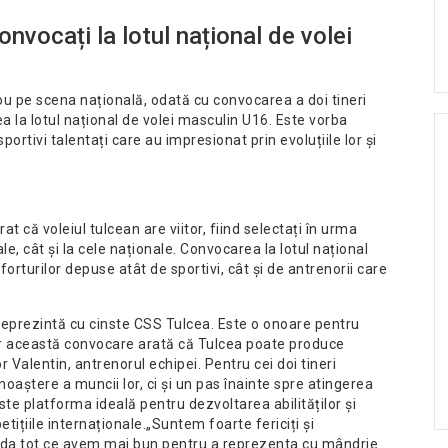
onvocați la lotul național de volei
u pe scena națională, odată cu convocarea a doi tineri
ea la lotul național de volei masculin U16. Este vorba
ortivi talentați care au impresionat prin evoluțiile lor și
că voleiul tulcean are viitor, fiind selectați în urma
le, cât și la cele naționale. Convocarea la lotul național
forturilor depuse atât de sportivi, cât și de antrenorii care
 reprezintă cu cinste CSS Tulcea. Este o onoare pentru
 iar această convocare arată că Tulcea poate produce
r Valentin, antrenorul echipei. Pentru cei doi tineri
oaștere a muncii lor, ci și un pas înainte spre atingerea
ste platforma ideală pentru dezvoltarea abilităților și
țiile internaționale.„Suntem foarte fericiți și
 da tot ce avem mai bun pentru a reprezenta cu mândrie