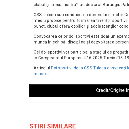
clubul și orașul nostru”, au declarat Burungiu Pa
CSS Tulcea sub conducerea domnului director G
mediu propice pentru formarea tinerilor sportivi. 
punct, clubul oferă copiilor și adolescenților cond
Convocarea celor doi sportivi este doar un exemp
munca în echipă, disciplina și dezvoltarea person
Cei doi sportivi vor participa la stagiul de pregătir
la Campionatul European U16 2025 Turcia (15-19
Articolul
Doi sportivi de la CSS Tulcea convocați l
noastra
.
Credit/Origine I
STIRI SIMILARE