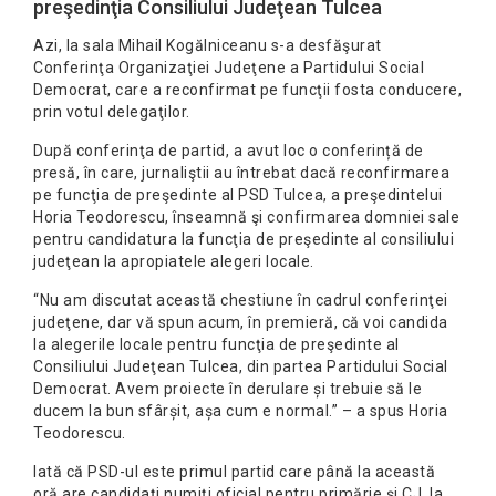
preşedinţia Consiliului Judeţean Tulcea
Azi, la sala Mihail Kogălniceanu s-a desfăşurat
Conferinţa Organizaţiei Judeţene a Partidului Social
Democrat, care a reconfirmat pe funcţii fosta conducere,
prin votul delegaţilor.
După conferinţa de partid, a avut loc o conferință de
presă, în care, jurnaliştii au întrebat dacă reconfirmarea
pe funcţia de preşedinte al PSD Tulcea, a preşedintelui
Horia Teodorescu, înseamnă şi confirmarea domniei sale
pentru candidatura la funcţia de preşedinte al consiliului
judeţean la apropiatele alegeri locale.
“Nu am discutat această chestiune în cadrul conferinţei
judeţene, dar vă spun acum, în premieră, că voi candida
la alegerile locale pentru funcţia de preşedinte al
Consiliului Judeţean Tulcea, din partea Partidului Social
Democrat. Avem proiecte în derulare și trebuie să le
ducem la bun sfârșit, așa cum e normal.” – a spus Horia
Teodorescu.
Iată că PSD-ul este primul partid care până la această
oră are candidaţi numiţi oficial pentru primărie şi CJ, la