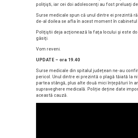
poliţişti, iar cei doi adolescenţi au fost preluaţi d
Surse medicale spun că unul dintre ei prezintă răni 
de-al doilea se afla în acest moment în cabinetul 
Poliţiştii deja acţionează la faţa locului şi este 
găsiţi.
Vom reveni.
UPDATE – ora 19.40
Surse medicale din spitalul județean ne-au confirm
pericol. Unul dintre ei prezintă o plagă tăiată la ni
partea stângă, plus alte două mici înțepături în 
supraveghere medicală. Poliție deține date impor
această cauză.