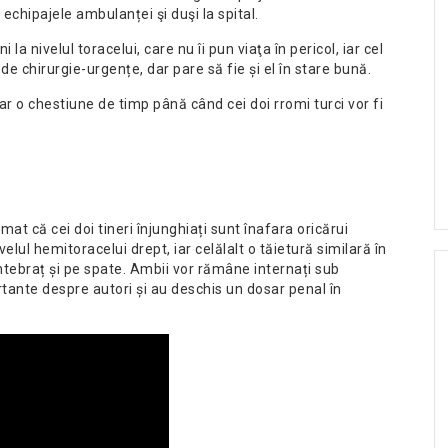
e echipajele ambulanței şi duşi la spital.
la nivelul toracelui, care nu îi pun viaţa în pericol, iar cel
de chirurgie-urgențe, dar pare să fie și el în stare bună.
doar o chestiune de timp până când cei doi rromi turci vor fi
at că cei doi tineri înjunghiați sunt înafara oricărui
velul hemitoracelui drept, iar celălalt o tăietură similară în
antebraț și pe spate. Ambii vor rămâne internați sub
tante despre autori și au deschis un dosar penal în