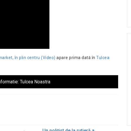
market, în plin centru (Video)
apare prima dată în
Tulcea
nformatie:
Tulcea Noastra
Un polițist de la rutieră a