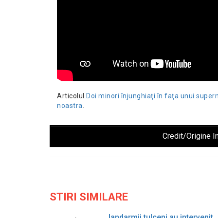
Articolul
Doi minori înjunghiaţi în faţa unui super
noastra
.
Credit/Origine I
STIRI SIMILARE
Jandarmii tulceni au intervenit