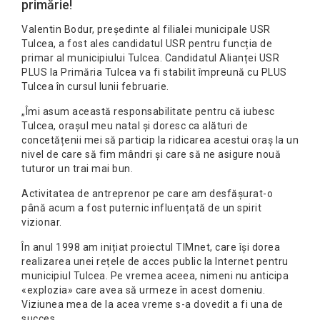
primărie!
Valentin Bodur, președinte al filialei municipale USR
Tulcea, a fost ales candidatul USR pentru funcția de
primar al municipiului Tulcea. Candidatul Alianței USR
PLUS la Primăria Tulcea va fi stabilit împreună cu PLUS
Tulcea în cursul lunii februarie.
„Îmi asum această responsabilitate pentru că iubesc
Tulcea, orașul meu natal și doresc ca alături de
concetățenii mei să particip la ridicarea acestui oraș la un
nivel de care să fim mândri și care să ne asigure nouă
tuturor un trai mai bun.
Activitatea de antreprenor pe care am desfășurat-o
până acum a fost puternic influențată de un spirit
vizionar.
În anul 1998 am inițiat proiectul TIMnet, care își dorea
realizarea unei rețele de acces public la Internet pentru
municipiul Tulcea. Pe vremea aceea, nimeni nu anticipa
«explozia» care avea să urmeze în acest domeniu.
Viziunea mea de la acea vreme s-a dovedit a fi una de
succes.