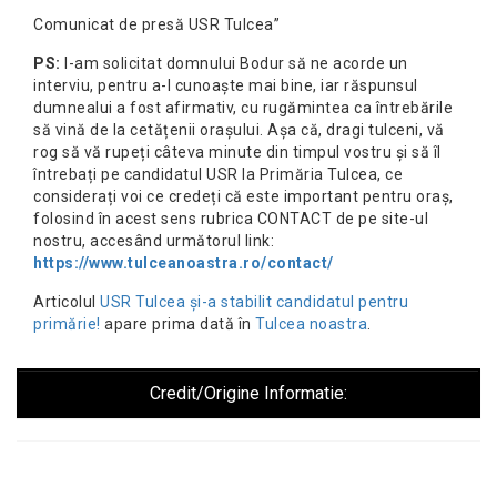
Comunicat de presă USR Tulcea”
PS:
I-am solicitat domnului Bodur să ne acorde un
interviu, pentru a-l cunoaște mai bine, iar răspunsul
dumnealui a fost afirmativ, cu rugămintea ca întrebările
să vină de la cetățenii orașului. Așa că, dragi tulceni, vă
rog să vă rupeți câteva minute din timpul vostru și să îl
întrebați pe candidatul USR la Primăria Tulcea, ce
considerați voi ce credeți că este important pentru oraș,
folosind în acest sens rubrica CONTACT de pe site-ul
nostru, accesând următorul link:
https://www.tulceanoastra.ro/contact/
Articolul
USR Tulcea și-a stabilit candidatul pentru
primărie!
apare prima dată în
Tulcea noastra
.
Credit/Origine Informatie: