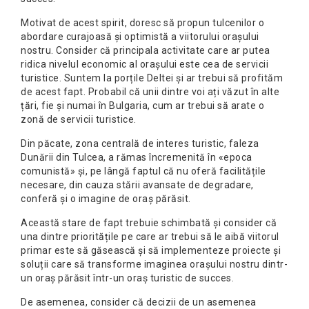
Motivat de acest spirit, doresc să propun tulcenilor o
abordare curajoasă și optimistă a viitorului orașului
nostru. Consider că principala activitate care ar putea
ridica nivelul economic al orașului este cea de servicii
turistice. Suntem la porțile Deltei și ar trebui să profităm
de acest fapt. Probabil că unii dintre voi ați văzut în alte
țări, fie și numai în Bulgaria, cum ar trebui să arate o
zonă de servicii turistice.
Din păcate, zona centrală de interes turistic, faleza
Dunării din Tulcea, a rămas încremenită în «epoca
comunistă» și, pe lângă faptul că nu oferă facilitățile
necesare, din cauza stării avansate de degradare,
conferă și o imagine de oraș părăsit.
Această stare de fapt trebuie schimbată și consider că
una dintre prioritățile pe care ar trebui să le aibă viitorul
primar este să găsească și să implementeze proiecte și
soluții care să transforme imaginea orașului nostru dintr-
un oraș părăsit într-un oraș turistic de succes.
De asemenea, consider că decizii de un asemenea