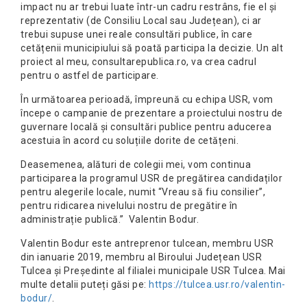
impact nu ar trebui luate într-un cadru restrâns, fie el și
reprezentativ (de Consiliu Local sau Județean), ci ar
trebui supuse unei reale consultări publice, în care
cetățenii municipiului să poată participa la decizie. Un alt
proiect al meu, consultarepublica.ro, va crea cadrul
pentru o astfel de participare.
În următoarea perioadă, împreună cu echipa USR, vom
începe o campanie de prezentare a proiectului nostru de
guvernare locală și consultări publice pentru aducerea
acestuia în acord cu soluțiile dorite de cetățeni.
Deasemenea, alături de colegii mei, vom continua
participarea la programul USR de pregătirea candidaților
pentru alegerile locale, numit “Vreau să fiu consilier”,
pentru ridicarea nivelului nostru de pregătire în
administrație publică.” Valentin Bodur.
Valentin Bodur este antreprenor tulcean, membru USR
din ianuarie 2019, membru al Biroului Județean USR
Tulcea și Președinte al filialei municipale USR Tulcea. Mai
multe detalii puteți găsi pe:
https://tulcea.usr.ro/valentin-
bodur/
.