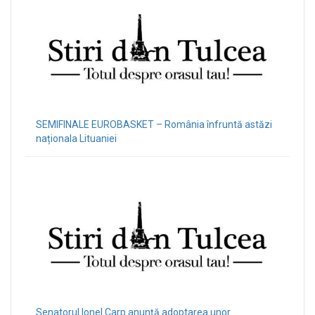
SEMIFINALE EUROBASKET – România înfruntă astăzi
naționala Lituaniei
Senatorul Ionel Carp anunță adoptarea unor