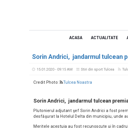
ACASA
ACTUALITATE
Sorin Andrici, jandarmul tulcean p
15.01.2020 - 09:15 AM
Stiri din sport Tulcea
Tul
Credit Photo:
Tulcea Noastra
Sorin Andrici, jandarmul tulcean premia
Plutonierul adjutant şef Sorin Andrici a fost prem
desfăşurat la Hotelul Delta din municipiu, unde au
Meritele acestuia au fost recunoscute şi în cadr