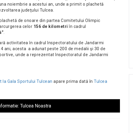
luna noiembrie a acestui an, unde a primit o plachetă
zvoltarea judeţului Tulcea.
plachetă de onoare din partea Comitetului Olimpic
arcurgerea celor
156 de kilometri
în cadrul
ă”
.
ară activitatea în cadrul Inspectoratului de Jandarmi
4 ani, acesta a adunat peste 200 de medalii şi 30 de
sportive, unde a reprezentat Inspectoratul de Jandarmi
t la Gala Sportului Tulcean
apare prima dată în
Tulcea
nformatie:
Tulcea Noastra