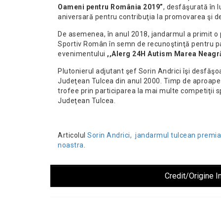
Oameni pentru România 2019”
, desfăşurată în 
aniversară pentru contribuţia la promovarea şi de
De asemenea, în anul 2018, jandarmul a primit o 
Sportiv Român în semn de recunoştinţă pentru p
evenimentului
,,Alerg 24H Autism Marea Neagr
Plutonierul adjutant şef Sorin Andrici îşi desfăşo
Judeţean Tulcea din anul 2000. Timp de aproape 
trofee prin participarea la mai multe competiţii 
Judeţean Tulcea.
Articolul
Sorin Andrici, jandarmul tulcean premia
noastra
.
Credit/Origine I