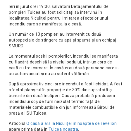
Ieri în jurul orei 19:00, salvatorii Detașamentului de
pompieri Tulcea au fost solicitați să intervină în
localitatea Niculițel pentru limitarea efectelor unui
incendiu care se manifesta la o casă.
Un număr de 13 pompieri au intervenit cu două
autospeciale de stingere cu apă și spumă și un echipaj
SMURD.
La momentul sosirii pompierilor, incendiul se manifesta
cu flacără deschisă la nivelul podului, într-un corp de
casă cu trei camere. În casă erau două persoane care s-
au autoevacuat și nu au suferit vătămări.
După aproximativ cinci ore incendiul a fost lichidat. A fost
afectat planșeul în proporție de 30% din suprafață și
bunurile din două încăperi. Cauza probabilă producerii
incendiului coș de fum neizolat termic față de
materialele combustibile din jur, informează Biroul de
presă al ISU Tulcea.
Articolul
O casă a ars la Niculiţel în noaptea de revelion
apare prima dată în
Tulcea noastra
.