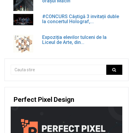
orașul Măcin
#CONCURS Câștigă 3 invitații duble
la concertul Holograf,...
Expoziția elevilor tulceni de la
Liceul de Arte, din...
Perfect Pixel Design