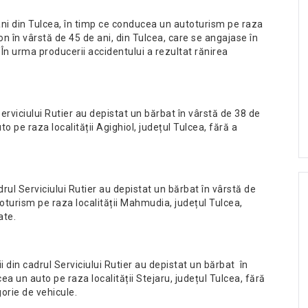
ani din Tulcea, în timp ce conducea un autoturism pe raza
ton în vârstă de 45 de ani, din Tulcea, care se angajase în
În urma producerii accidentului a rezultat rănirea
 Serviciului Rutier au depistat un bărbat în vârstă de 38 de
o pe raza localității Agighiol, județul Tulcea, fără a
cadrul Serviciului Rutier au depistat un bărbat în vârstă de
oturism pe raza localității Mahmudia, județul Tulcea,
ate.
ii din cadrul Serviciului Rutier au depistat un bărbat în
ea un auto pe raza localității Stejaru, județul Tulcea, fără
orie de vehicule.