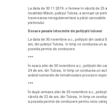
***
La data de 30.11.2019, o femeie în vârstă de 25 
localității Măcin, județul Tulcea, a acroșat un pie
traversarea neregulamentară a părții carosabile. 
pietonului.
Dosare penale întocmite de polițiștii tulceni
La data de 30 noiembrie a.c., polițiștii din cadrul
ani, din județul Tulcea, în timp ce conducea un aut
poseda permis de conducere.
***
În seara zilei de 30 noiembrie a.c., polițiștii din 
24 de ani, din Tulcea, în timp ce conducea un aut
având numerele de înmatriculare provizorii expir
***
În după-amiaza zilei de 30 noiembrie a.c., polițișt
vârstă de 32 de ani, din Tulcea, în timp ce conduc
a poseda permis de conducere pentru nicio categ