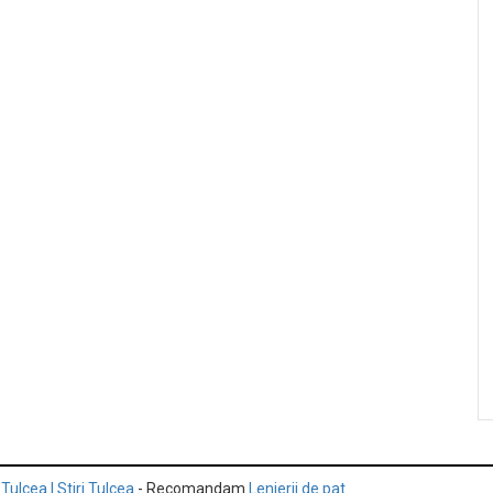
 Tulcea | Stiri Tulcea
- Recomandam
Lenjerii de pat