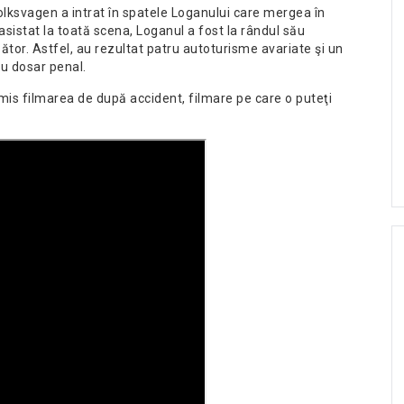
lksvagen a intrat în spatele Loganului care mergea în
asistat la toată scena, Loganul a fost la rândul său
tor. Astfel, au rezultat patru autoturisme avariate şi un
cu dosar penal.
mis filmarea de după accident, filmare pe care o puteţi