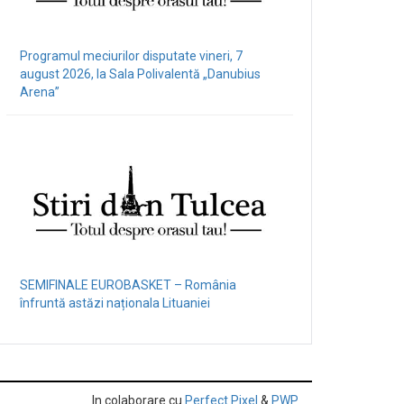
Programul meciurilor disputate vineri, 7
august 2026, la Sala Polivalentă „Danubius
Arena”
SEMIFINALE EUROBASKET – România
înfruntă astăzi naționala Lituaniei
In colaborare cu
Perfect Pixel
&
PWP