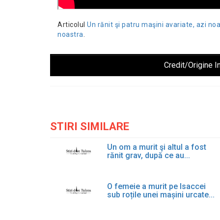
Articolul
Un rănit şi patru maşini avariate, azi no
noastra
.
Credit/Origine I
STIRI SIMILARE
Un om a murit şi altul a fost
rănit grav, după ce au...
O femeie a murit pe Isaccei
sub roțile unei mașini urcate...