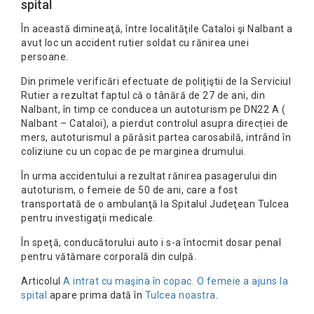
spital
În această dimineaţă, între localităţile Cataloi şi Nalbant a
avut loc un accident rutier soldat cu rănirea unei
persoane.
Din primele verificări efectuate de poliţiştii de la Serviciul
Rutier a rezultat faptul că o tânără de 27 de ani, din
Nalbant, în timp ce conducea un autoturism pe DN22 A (
Nalbant – Cataloi), a pierdut controlul asupra direcției de
mers, autoturismul a părăsit partea carosabilă, intrând în
coliziune cu un copac de pe marginea drumului.
În urma accidentului a rezultat rănirea pasagerului din
autoturism, o femeie de 50 de ani, care a fost
transportată de o ambulanţă la Spitalul Judeţean Tulcea
pentru investigaţii medicale.
În speţă, conducătorului auto i s-a întocmit dosar penal
pentru vătămare corporală din culpă.
Articolul
A intrat cu maşina în copac. O femeie a ajuns la
spital
apare prima dată în
Tulcea noastra
.