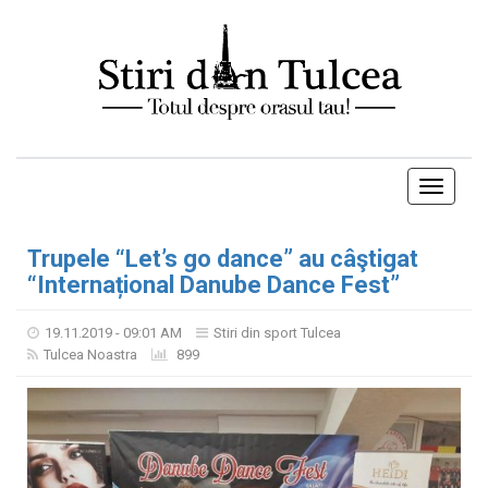
Toggle
navigati
Trupele “Let’s go dance” au câştigat
“Internațional Danube Dance Fest”
19.11.2019 - 09:01 AM
Stiri din sport Tulcea
Tulcea Noastra
899