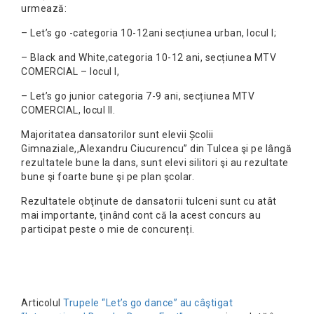
urmează:
– Let’s go -categoria 10-12ani secțiunea urban, locul l;
– Black and White,categoria 10-12 ani, secțiunea MTV
COMERCIAL – locul l,
– Let’s go junior categoria 7-9 ani, secțiunea MTV
COMERCIAL, locul ll.
Majoritatea dansatorilor sunt elevii Școlii
Gimnaziale,,Alexandru Ciucurencu” din Tulcea şi pe lângă
rezultatele bune la dans, sunt elevi silitori şi au rezultate
bune şi foarte bune şi pe plan şcolar.
Rezultatele obţinute de dansatorii tulceni sunt cu atât
mai importante, ţinând cont că la acest concurs au
participat peste o mie de concurenți.
Articolul
Trupele “Let’s go dance” au câştigat