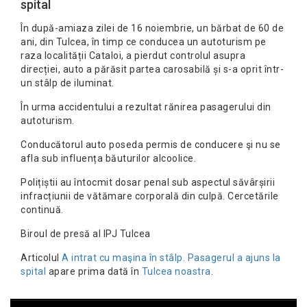
spital
În după-amiaza zilei de 16 noiembrie, un bărbat de 60 de
ani, din Tulcea, în timp ce conducea un autoturism pe
raza localității Cataloi, a pierdut controlul asupra
direcției, auto a părăsit partea carosabilă și s-a oprit într-
un stâlp de iluminat.
În urma accidentului a rezultat rănirea pasagerului din
autoturism.
Conducătorul auto poseda permis de conducere şi nu se
afla sub influența băuturilor alcoolice.
Polițiștii au întocmit dosar penal sub aspectul săvârșirii
infracțiunii de vătămare corporală din culpă. Cercetările
continuă.
Biroul de presă al IPJ Tulcea
Articolul
A intrat cu maşina în stâlp. Pasagerul a ajuns la
spital
apare prima dată în
Tulcea noastra
.