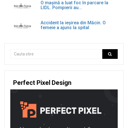
O mașină a luat foc în parcare la
LIDL. Pompierii au...
Accident la ieșirea din Măcin. O
femeie a ajuns la spital
Perfect Pixel Design