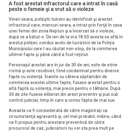
A fost arestat infractorul care a intrat în casă
peste o femeie şi a vrut să o violeze
Vineri seara, poliţiştii tulceni au identificat şi arestat
infractorul care, miercuri seara, a intrat prin forţă în casa
unei femei din zona Neptun şi a încercat să o violeze,
după ce a bătut-o. De ieri de la ora 18.00 acesta se află în
arestul poliţiei, condus acolo de lucrătorii de la Poliţia
Municipiului care l-au căutat non-stop, de la comiterea
ultimei fapte şi până când a fost reţinut.
Personajul arestat are în jur de 30 de ani, este de etnie
rromă şi este recidivist, fiind condamnat pentru diverse
fapte cu violenţă. Înainte cu câteva săptămâni de
comiterea acestei ultime fapte, fusese arestat pentru o
altă faptă cu violenţă, mai precis pentru o tâlhărie. După
30 de zile fusese eliberat din arest preventiv şi pus sub
control judiciar, timp în care a comis fapta de mai sus.
Aceasta va fi consiederată de către magistraţi ca
circumstanţă agravantă şi, cel mai probabil, mâine, când
va fi propus pentru arestare preventivă de către
procurorul de caz, judecătorii nu vor sta prea mult pe