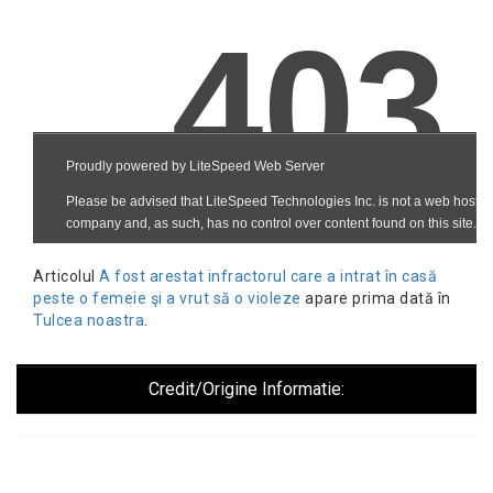
Articolul
A fost arestat infractorul care a intrat în casă
peste o femeie şi a vrut să o violeze
apare prima dată în
Tulcea noastra
.
Credit/Origine Informatie: