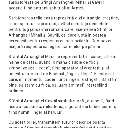
sărbătoreşte pe Sfinţii Arhangheli Mihail şi Gavriil,
aceştia fiind patronii spirituali ai Armei.
Sărbătoarea religioasă reprezintă o zi a tradiţiei creştine,
reper spiritual şi profund, având conotaţii deosebite
pentru toţi jandarmii români, care, asemenea Sfinţilor
Arhangheli Mihail şi Gavriil, cei care luptă în oastea
cerească pentru respectarea poruncilor lui Dumnezeu,
asigură respectarea legilor oamenilor pe pământ.
Sfântul Arhanghel Mihail e reprezentat în iconografie în
haine de ostaş, având în mână o sabie de foc şi
simbolizează ,,legea”, fiind apărător al dreptăţii şi al
adevărului, numit de Biserică ,,înger al legii”. El este cel
care, în momentul căderii unor îngeri, a strigat: ,,Să stăm
bine, să stăm cu frică, să luăm aminte!”, restabilind
ordinea.
Sfântul Arhanghel Gavriil simbolizează ,,ordinea”, fiind
asociat cu pacea, milostenia, siguranţa şi binele comun,
fiind numit ,,înger al harului”.
Cu acest prilej, transmitem tuturor celor ce poartă