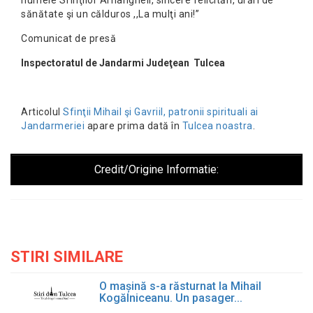
numele Sfinţilor Arhangheli, sincere felicitări, urări de
sănătate şi un călduros ,,La mulţi ani!”
Comunicat de presă
Inspectoratul de Jandarmi Judeţean Tulcea
Articolul
Sfinţii Mihail şi Gavriil, patronii spirituali ai
Jandarmeriei
apare prima dată în
Tulcea noastra
.
Credit/Origine Informatie:
STIRI SIMILARE
O mașină s-a răsturnat la Mihail
Kogălniceanu. Un pasager...