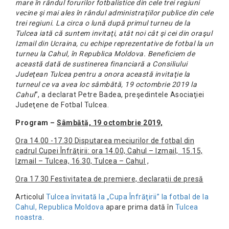
mare în rândul forurilor fotbalistice din cele trei regiuni
vecine şi mai ales în rândul administraţiilor publice din cele
trei regiuni. La circa o lună după primul turneu de la
Tulcea iată că suntem invitaţi, atât noi cât şi cei din oraşul
Izmail din Ucraina, cu echipe reprezentative de fotbal la un
turneu la Cahul, în Republica Moldova. Beneficiem de
această dată de sustinerea financiară a Consiliului
Judeţean Tulcea pentru a onora această invitaţie la
turneul ce va avea loc sâmbătă, 19 octombrie 2019 la
Cahul
”, a declarat Petre Badea, preşedintele Asociaţiei
Judeţene de Fotbal Tulcea.
Program –
Sâmbătă, 19 octombrie 2019,
Ora 14.00 -17.30 Disputarea meciurilor de fotbal din
cadrul Cupei Înfrăţirii: ora 14.00, Cahul – Izmail, 15.15,
Izmail – Tulcea, 16.30, Tulcea – Cahul ,
Ora 17.30 Festivitatea de premiere, declaraţii de presă
Articolul
Tulcea învitată la „Cupa Înfrăţirii” la fotbal de la
Cahul, Republica Moldova
apare prima dată în
Tulcea
noastra
.