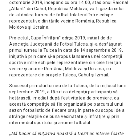
octombrie 2019, începând cu ora 14.00, stadionul Raional
„Atlant” din Cahul, Republica Moldova, va fi gazda celui
de-al doilea turneu de fotbal trilateral între echipe
reprezentative din ţările vecine România, Republica
Moldova şi Ucraina.
Proiectul „Cupa Înfrăţirii” ediţia 2019, iniţiat de de
Asociaţia Judeţeană de Fotbal Tulcea, şi-a desfăşurat
primul turneu la Tulcea în data de 14 septembrie 2019,
iniţiativă prin care şi-a propus lansarea unei competiţii
sportive între echipele reprezentative din cele trei ţări
vecine şi anume România, Moldova şi Ucraina, cu
reprezentare din oraşele Tulcea, Cahul şi Izmail.
Succesul primului turneu de la Tulcea, de la mijlocul lunii
septembrie 2019, a făcut ca delegaţii participanţi să
hotărască, imediat după festivitatea de premiere, ca
această competiţie să fie organizată pe parcursul unui
sezon fotbalistic de fiecare oraş în parte cu scopul de a
strânge relaţiile de bună vecinătate şi înfrăţire şi prin
intermediul sportului şi anume fotbalul.
„
Mă bucur că iniţiativa noastră a trezit un interes foarte