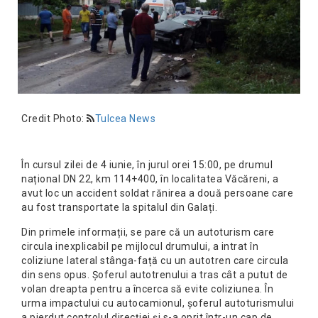
Credit Photo:
Tulcea News
În cursul zilei de 4 iunie, în jurul orei 15:00, pe drumul
național DN 22, km 114+400, în localitatea Văcăreni, a
avut loc un accident soldat rănirea a două persoane care
au fost transportate la spitalul din Galați.
Din primele informații, se pare că un autoturism care
circula inexplicabil pe mijlocul drumului, a intrat în
coliziune lateral stânga-față cu un autotren care circula
din sens opus. Șoferul autotrenului a tras cât a putut de
volan dreapta pentru a încerca să evite coliziunea. În
urma impactului cu autocamionul, șoferul autoturismului
a pierdut controlul direcției și s-a oprit într-un cap de