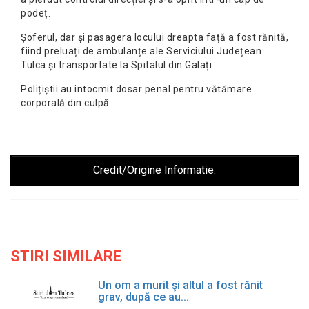
podeț.
Șoferul, dar și pasagera locului dreapta față a fost rănită,
fiind preluați de ambulanțe ale Serviciului Județean
Tulca și transportate la Spitalul din Galați.
Polițiștii au intocmit dosar penal pentru vătămare
corporală din culpă
Credit/Origine Informatie:
STIRI SIMILARE
Un om a murit şi altul a fost rănit
grav, după ce au...