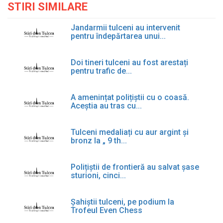
STIRI SIMILARE
Jandarmii tulceni au intervenit
pentru îndepărtarea unui...
Doi tineri tulceni au fost arestați
pentru trafic de...
A amenințat polițiștii cu o coasă.
Aceștia au tras cu...
Tulceni medaliați cu aur argint și
bronz la „ 9 th...
Polițiștii de frontieră au salvat șase
sturioni, cinci...
Șahiștii tulceni, pe podium la
Trofeul Even Chess