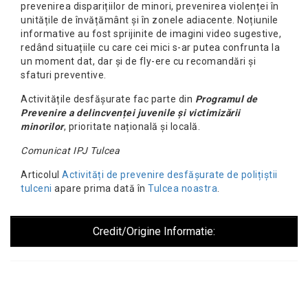
prevenirea disparițiilor de minori, prevenirea violenței în
unitățile de învățământ și în zonele adiacente. Noțiunile
informative au fost sprijinite de imagini video sugestive,
redând situațiile cu care cei mici s-ar putea confrunta la
un moment dat, dar și de fly-ere cu recomandări și
sfaturi preventive.
Activitățile desfășurate fac parte din
Programul de
Prevenire a delincvenței juvenile și victimizării
minorilor
, prioritate națională și locală.
Comunicat IPJ Tulcea
Articolul
Activități de prevenire desfășurate de polițiștii
tulceni
apare prima dată în
Tulcea noastra
.
Credit/Origine Informatie: